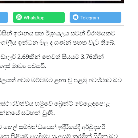
WhatsApp
Telegram
 විසින් ඉරානය සහ ඊශ්‍රායලය සටන් විරාමයකට
, ගෝලීය ඉන්ධන මිල ද ගණන් පහත වැටී තිබේ.
ඩොලර් 2.69කින් හෙවත් සියයට 3.76කින්
ස් මාධ්‍ය පවසයි.
රලයක් අවම මට්ටමට ළඟා වූ පළමු අවස්ථාව බව
 අස්ථාරවත්වය හමුවේ බ්‍රෙන්ට් වෙළෙඳපොළ
න්නයේ සටහන් වුණි.
ෙල් සම්බන්ධයෙන් ඉදිරියේදී අර්බුදකරී
 පිළියම් යෙදීමට සැලසුම් කරමින් සිටින බව