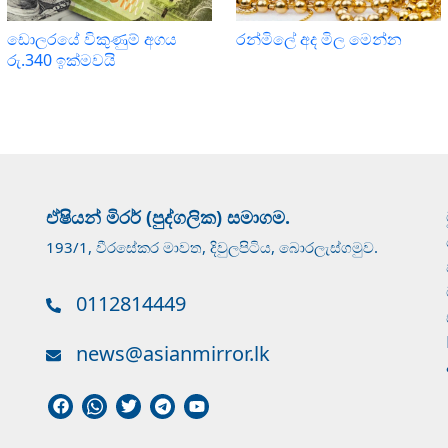
ඩොලරයේ විකුණුම් අගය
රන්මිලේ අද මිල මෙන්න
රු.340 ඉක්මවයි
ඒෂියන් මිරර් (පුද්ගලික) සමාගම.
193/1, වීරසේකර මාවත, දිවුලපිටිය, බොරලැස්ගමුව.
0112814449
news@asianmirror.lk