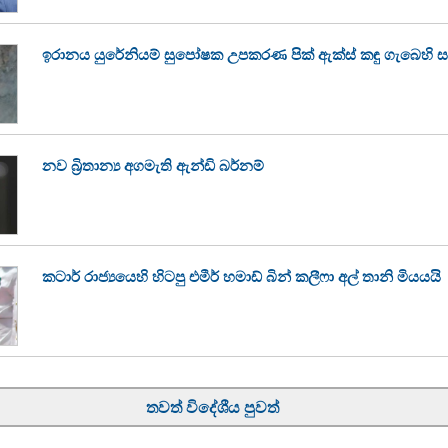
ඉරානය යුරේනියම් සුපෝෂක උපකරණ පික් ඇක්ස් කඳු ගැබෙහි 
නව බ්‍රිතාන්‍ය අගමැති ඇන්ඩි බර්නම්
කටාර් රාජ්‍යයෙහි හිටපු එමීර් හමාඩ් බින් කලීෆා අල් තානි මියයයි
තවත් විදේශීය පුවත්