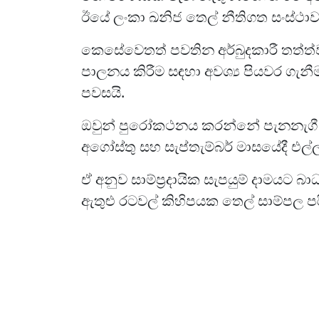
ඊයේ ලංකා ඛනිජ තෙල් නීතිගත සංස්ථ
කෙසේවෙතත් පවතින අර්බුදකාරී තත්
පාලනය කිරීම සඳහා අවශ්‍ය පියවර ගැනී
පවසයි.
ඔවුන් පුරෝකථනය කරන්නේ පැනනැගී 
අගෝස්තු සහ සැප්තැම්බර් මාසයේදී එල
ඒ අනුව සාම්ප්‍රදායික සැපයුම් දාමයට බ
ඇතුළු රටවල් කිහිපයක තෙල් සාම්පල පර