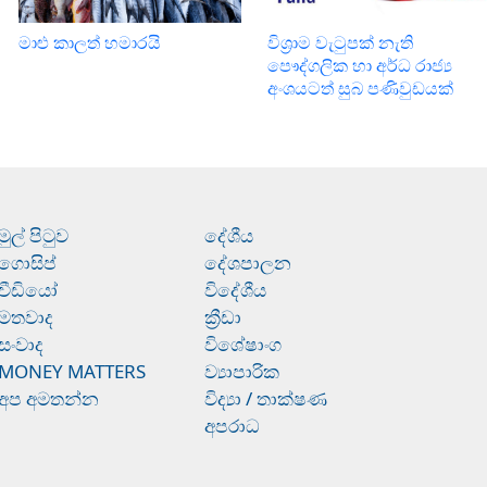
මාළු කාලත් හමාරයි
විශ්‍රාම වැටුපක් නැති
පෞද්ගලික හා අර්ධ රාජ්‍ය
අංශයටත් සුබ පණිවුඩයක්
මුල් පිටුව
දේශීය
ගොසිප්
දේශපාලන
වීඩියෝ
විදේශීය
මතවාද
ක්‍රීඩා
සංවාද
විශේෂාංග
MONEY MATTERS
ව්‍යාපාරික
අප අමතන්න
විද්‍යා / තාක්ෂණ
අපරාධ