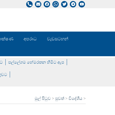
/ තාක්ෂණ
අපරාධ
වැඩසටහන්
වට
පල්ලේගම හේමරතන හිමිට ඇප
ගුවට
මුල් පිටුව
>
පුවත්
>
විදේශීය
>