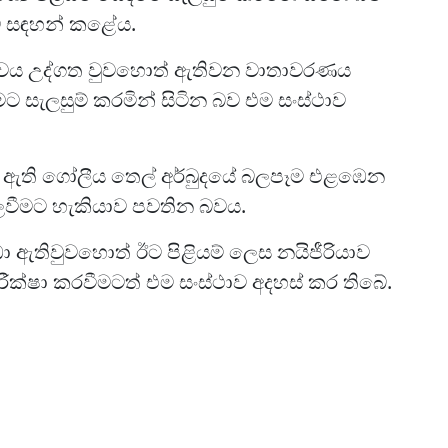
ාව සඳහන් කළේය.
ත්වය උද්ගත වුවහොත් ඇතිවන වාතාවරණය
මට සැලසුම් කරමින් සිටින බව එම සංස්ථාව
ඇති ගෝලීය තෙල් අර්බුදයේ බලපෑම එළඹෙන
්ලවීමට හැකියාව පවතින බවය.
ාධා ඇතිවුවහොත් ඊට පිළියම් ලෙස නයිජීරියාව
ීක්ෂා කරවීමටත් එම සංස්ථාව අදහස් කර තිබේ.