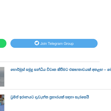
Join Telegram Group
හොර්මුස් සමුද්‍ර සන්ධිය විවෘත කිරීමට එකඟතාවයක් අතළඟ – බ
ට්‍රම්ප් ඉරානයට දැවැන්ත ප්‍රහාරයක් සඳහා සැරසෙයි