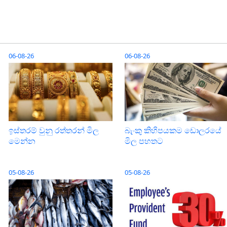
06-08-26
06-08-26
ඉස්තරම් වුනු රත්තරන් මිල
බැංකු කිහිපයකම ඩොලරයේ
මෙන්න
මිල පහතට
05-08-26
05-08-26