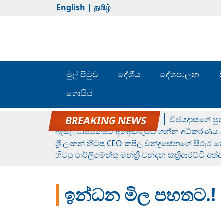
English
|
தமிழ்
මුල් පිටුව
දේශීය
දේශපාලන
ගොසිප්
රන් ගෙනා රුමේෂ්ගේ හෙල්ලය
විජයදාසගේ පුත
බැසිල් රාජපක්ෂව අත්අඩංගුවට ගන්න අධිකරණය ව
ශ්‍රී ලංකන් හිටපු CEO කපිල චන්ද්‍රසේනගේ සිරුර
හිටපු පාර්ලිමේන්තු මන්ත්‍රී චන්දන කත්‍රිආරච්චි අත
ඉන්ධන මිල පහතට.!