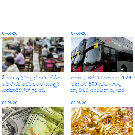
07-08-26
07-08-26
දීමනා ඉල්ලීම් මුල් කරගනිමින්
මෙට්‍රෝ බස් රථ සංඛ්‍යාව 2029
මේ රාජ්‍ය සේවකයන් සියලුම
වන විට 500 දක්වා ඉහළ
රාජකාරිවලින් ඉවතට
නැංවීමට රජයෙන් සැලසුම්
05-08-26
05-08-26