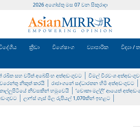
2026 අගෝස්‍තු මස 07 වන සිකුරාදා
විදේශීය
ක්‍රීඩා
විශේෂාංග
ව්‍යාපාරික
විද්‍යා 
් රඛිත සහ චරිත් අබේසිංහ අත්අඩංගුවට
විමල් වීරවංශ අත්අඩංගු
රෙන්තු නිකුත් කරයි
රාජාංගනේ සද්ධාරතන හිමි අත්අඩංගුවට
 කොල්ලුපිටියේ නිවසකින් හමුවෙයි
‘චොකා මල්ලි’ ආයෙත් අත්අඩං
්අඩංගුවට
ලාෆ්ස් ගෑස් මිල රුපියල් 1,070කින් ඉහළට