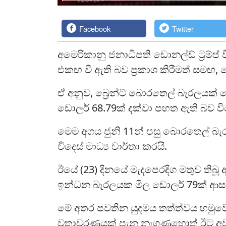
Facebook
Twitter
අමෙරිකානු ජනාධිපති ඩොනල්ඩ් ට්‍රම්ප්
එකඟ වී ඇති බව ප්‍රකාශ කිරීමත් සමඟ
ඒ අනුව, බ්‍රෙන්ට් බොරතෙල් බැරලයක් 
ඩොලර් 68.79ක් දක්වා පහත ඇති බව විදෙ
මෙම අගය ජුනි 11න් පසු බොරතෙල් බැ
විදෙස් මාධ්‍ය වාර්තා කරයි.
ඊයේ (23) දිනයේ මැදපෙරදිග මතුව තිබූ
ඉන්ධන බැරලයක මිල ඩොලර් 79ක් ආස
මේ අතර පවතින යුදමය තත්ත්වය හමුවේ ත
වතාවරණයක් පැන නැගුණහොත් ඊට අවශ්‍ය