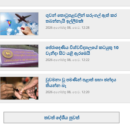
ගුවන් තොටුපළවලින් සරුංගල් ඈත් කර
තබන්නැයි ඉල්ලීමක්!
2026 අගෝස්‍තු 08, පෙ.ව. 12:28
පේරාදෙණිය විශ්වවිද්‍යාලයේ කටයුතු 10
වැනිදා සිට යළි ඇරඹෙයි
2026 අගෝස්‍තු 08, පෙ.ව. 12:22
වුවමනා වූ පමණින් පළාත් සභා ඡන්දය
තියන්න බෑ
2026 අගෝස්‍තු 08, පෙ.ව. 12:20
තවත් දේශීය පුවත්