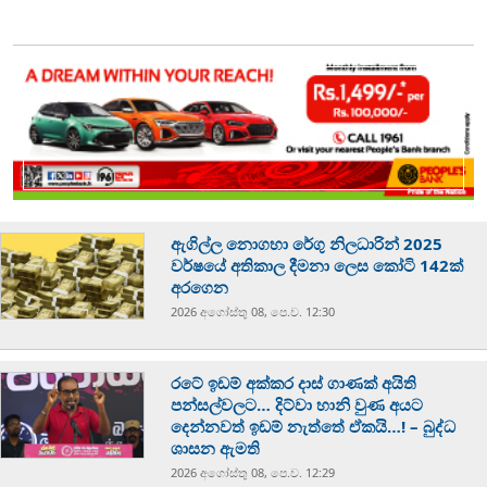
ඇගිල්ල නොගහා රේගු නිලධාරින් 2025
වර්ෂයේ අතිකාල දීමනා ලෙස කෝටි 142ක්
අරගෙන
2026 අගෝස්‍තු 08, පෙ.ව. 12:30
රටේ ඉඩම් අක්කර දාස් ගාණක් අයිති
පන්සල්වලට… දිට්වා හානි වුණ අයට
දෙන්නවත් ඉඩම් නැත්තේ ඒකයි…! – බුද්ධ
ශාසන ඇමති
2026 අගෝස්‍තු 08, පෙ.ව. 12:29