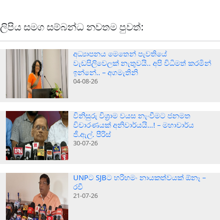
ලිපිය සමග සම්බන්ධ නවතම පුවත්:
අධ්‍යාපනය මෙතෙන් පැවතියේ
වැඩපිලිවෙලක් නැතුවයි.. අපි විධිමත් කරමින්
ඉන්නේ.. – අගමැතිනි
04-08-26
විනිසුරු විශ්‍රාම වයස නැංවීමට ජනමත
විචාරණයක් අනිවාර්යයි…! – මහාචාර්ය
ජී.ඇල්. පීරිස්
30-07-26
UNPට SJBට හරිහමං නායකත්වයක් ඕනෑ –
රවී
21-07-26