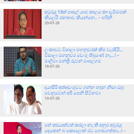
අවුරුදු 13ක් පාසල් යාම කාලය කා දැමීමමක්
කියලයි ජනතාව කියන්නෙ.. – හරිනි
20-07-26
ලංකාවට විසාලා මහනුවරක් කීම වැරදියි…
විසාලා මහනුවර ඩෙංගු තිබුණේ නෑ…! –
මාලිමා මන්ත්‍රී රුවන් මාපලගම
16-07-26
දයාසිරි අත්අඩංගුවට ගන්න හදන නිසා ඔහු
වෙනුවෙන් අපි පෙනී සිටිනවා
10-07-26
තේ කඩයක්වත් කරලා නෑ කී අනුර අවුරුදු
දෙකෙන් බංකොලොත් රට ගොඩගත්තා…! –