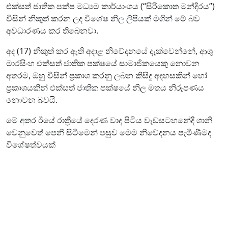
එක්සත් ජාතික පක්ෂ මධ්‍යම කාර්යාංශය (“සිරිකොත මන්දිරය”)
විසින් නිකුත් කරන ලද විශේෂ නිල ලිපියක් මගින් මේ බව
අවධාරණය කර තිබෙනවා.
අද (17) නිකුත් කර ඇති අදාළ නිවේදනයේ දැක්වෙන්නේ, ආශු
මාරසිංහ එක්සත් ජාතික පක්ෂයේ සාමාජිකයෙකු නොවන
අතරම, ඔහු විසින් ප්‍රකාශ කරනු ලබන කිසිදු අදහසකින් හෝ
ප්‍රකාශයකින් එක්සත් ජාතික පක්ෂයේ නිල මතය නිරූපණය
නොවන බවයි.
මේ අතර ඊයේ රාත්‍රීයේ දෙරණ වාද පිටිය වැඩසටහනේදී ශානි
වෙනුවෙත් පෙනී සිටිමෙන් පසුව මෙම නිවේදනය පැමිණීමද
විශේෂත්වයක්