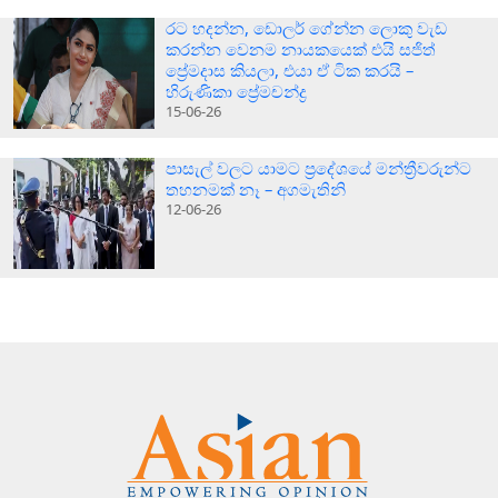
රට හදන්න, ඩොලර් ගේන්න ලොකු වැඩ
කරන්න වෙනම නායකයෙක් එයි සජිත්
ප්‍රේමදාස කියලා, එයා ඒ ටික කරයි –
හිරුණිකා ප්‍රේමචන්ද්‍ර
15-06-26
පාසැල් වලට යාමට ප්‍රදේශයේ මන්ත්‍රීවරුන්ට
තහනමක් නෑ – අගමැතිනි
12-06-26