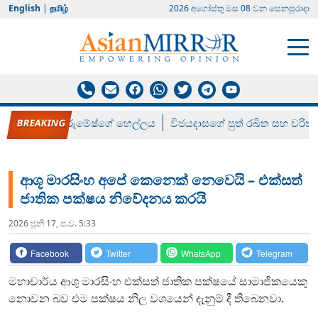
English
|
தமிழ்
2026 අගෝස්‍තු මස 08 වන සෙනසුරාදා
රන් ගෙනා රුමේෂ්ගේ හෙල්ලය
විජයදාසගේ පුත් රඛිත සහ චරිත්
ආශූ මාරසිංහ අපේ කෙනෙක් නෙවෙයි – එක්සත්
ජාතික පක්ෂය නිවේදනය කරයි
2026 ජූනි 17, ප.ව. 5:33
Facebook
Twitter
WhatsApp
Telegram
මහාචාර්ය ආශු මාරසිංහ එක්සත් ජාතික පක්ෂයේ සාමාජිකයෙකු
නොවන බව එම පක්ෂය නිල වශයෙන් දැනුම් දී තිබෙනවා.