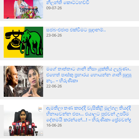
නිලන්ති කොට්ටහච්චි
09-07-26
සජබ-එජාප එක්වීමට සූදානම්..
23-06-26
මගේ තාත්තාට ශානි නිසා යුක්තිය ලැබුණා..
එහෙත් පාස්කු ප්‍රහාරය හොයන්න ශානි සුදුසු
නෑ.. – හිරුණිකා
22-06-26
ඇමතිලා තණ කපද්දි වැසිකිළි මුල්ගල තියද්දි
හිනාවෙන්න එපා… එයාලට පුළුවන් උපරිම
දේතමයි කරන්නේ…! – හිරුණිකා ප්‍රේමචන්ද්‍ර
16-06-26