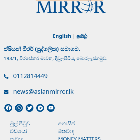
English
|
தமிழ்
ඒෂියන් මිරර් (පුද්ගලික) සමාගම.
193/1, වීරසේකර මාවත, දිවුලපිටිය, බොරලැස්ගමුව.
0112814449
news@asianmirror.lk
මුල් පිටුව
ගොසිප්
වීඩියෝ
මතවාද
සංවාද
MONEY MATTERS