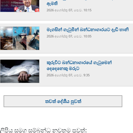
ඇමති
2026 අගෝස්‍තු 07, පෙ.ව. 10:15
මැගසින් ගැටුමින් බන්ධනාගාරයට දැඩි හානි
2026 අගෝස්‍තු 07, පෙ.ව. 10:05
කුරුවිට බන්ධනාගාරයේ ගැටුමෙන්
දෙදෙනෙකු මරුට
2026 අගෝස්‍තු 07, පෙ.ව. 9:35
තවත් දේශීය පුවත්
ලිපිය සමග සම්බන්ධ නවතම පුවත්: