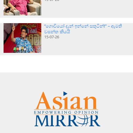
“ගොවියෝ දැන් ඉන්නේ සතුටින්!” – ඇමති
වසන්ත කියයි
15-07-26