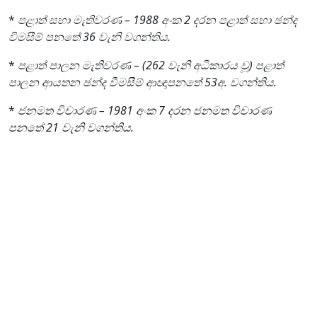
*
පළාත් සභා මැතිවරණ – 1988 අංක 2 දරන පළාත් සභා ඡන්ද
විමසීම් පනතේ 36 වැනි වගන්තිය.
*
පළාත් පාලන මැතිවරණ – (262 වැනි අධිකාරය වූ) පළාත්
පාලන ආයතන ඡන්ද වීමසීම් ආඥාපනතේ 53අ. වගන්තිය.
*
ජනමත විචාරණ – 1981 අංක 7 දරන ජනමත විචාරණ
පනතේ 21 වැනි වගන්තිය.