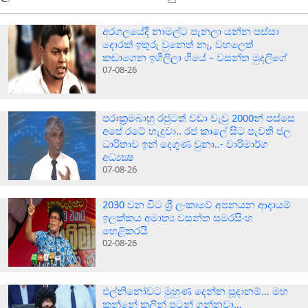
අරගලයේදී නාමල්ට පැනලා යන්න පස්ස‍ා
දොරක් ඉතුරු වුනෙත් නෑ, වහලෙත්
කඩාගෙන ඉගිලිලා ගියේ – වසන්ත මුදලිගේ
07-08-26
පරාක‍්‍රමබාහු රජුටත් වඩා වැවු 2000න් පස්සෙ
අපේ රටේ හැදුවා.. රජ කාලේ සිට පැවති ජල
ධාරිතාව ඉන් දෙගුණ වුනා..- වාරිමාර්ග
අධ්‍යක්‍ෂ
07-08-26
2030 වන විට ශ්‍රී ලංකාවේ අපනයන ආදායම්
ඉලක්කය අමාත්‍ය වසන්ත සමරසිංහ
හෙළිකරයි
02-08-26
එල්නිනෝවට මුහුණ දෙන්න සූදානම්… මහ
කන්නේ කලින් පටන් ගන්නවා…