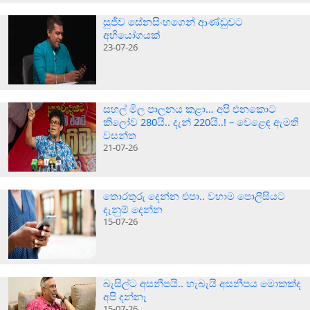
සුජීව සේනසිංහගෙන් ආණ්ඩුවට
අභියෝගයක්
23-07-26
සහල් මිල පාලනය කළා… අපි එනකොට
කිලෝව 280යි.. දැන් 220යි..! – වෙළෙඳ ඇමති
වසන්ත
21-07-26
තොරතුරු දෙන්න එපා.. වහාම පොලීසියට
දැනුම් දෙන්න
15-07-26
බැසිල්ට අසනීපයි.. හැබැයි අසනීපය මොකක්ද
අපි දන්නෑ
15-07-26