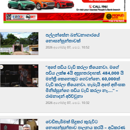
පල්ලන්සේන බන්ධනාගාරයේ
නොසන්සුන්තාවක්
2026 අගෝස්‍තු 07, පෙ.ව. 10:52
”අපේ පඩිය වැඩි කරලා තියෙනවා. මගේ
පඩිය ලක්ෂ 4යි අසූහතරදාහක්. 484,000 යි
මන්ත්‍රී කෙනෙකුට ගෙවන්නෙ. 60,000ක්
වැඩි කරලා තියෙනවා. හැබැයි අපේ අහිංසක
මිනිස්සුන්ගෙ පඩිය වැඩි කරලා නෑ….” –
රාමනාදන් අර්ච්චුනා
2026 අගෝස්‍තු 07, පෙ.ව. 10:32
වෙඩිතැබීමක් සිදුකර කුරුවිට
නොසන්සුන්තාව පාලනය කරයි – අධිකරණ