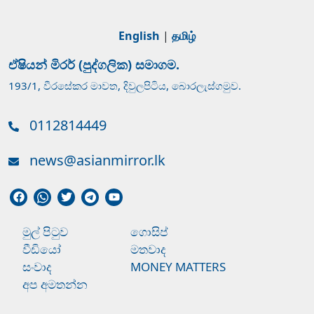
English
|
தமிழ்
ඒෂියන් මිරර් (පුද්ගලික) සමාගම.
193/1, වීරසේකර මාවත, දිවුලපිටිය, බොරලැස්ගමුව.
0112814449
news@asianmirror.lk
මුල් පිටුව
ගොසිප්
වීඩියෝ
මතවාද
සංවාද
MONEY MATTERS
අප අමතන්න