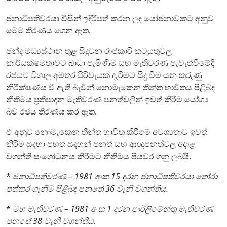
ජනාධිපතිවරයා විසින් ඉදිරිපත් කරන ලද යෝජනාවකට අනුව
මෙම තීරණය ගෙන ඇත.
ඡන්ද මධ්‍යස්ථාන තුළ සිදුවන රාජකාරි කටයුතුවල
කාර්යක්ෂමතාවට බාධා පැමිණීම සහ මැතිවරණ පැවැත්වීමේදී
රජයට විශාල අමතර පිරිවැයක් දැරීමට සිදු වීම යන කරුණු
නිරීක්ෂණය වී ඇති බැවින් නොමැකෙන තීන්ත භාවිතය පිළිබඳ
නීතිමය ප්‍රතිපාදන මැතිවරණ පනත්වලින් ඉවත් කිරීම යෝග්‍ය
බව රජය තීරණය කර ඇත.
ඒ අනුව නොමැකෙන තීන්ත භාවිත කිරීමේ අවශ්‍යතාව ඉවත්
කිරීම සඳහා පහත සඳහන් පනත් සහ ආඥාපනත්වල අදාළ
වගන්ති සංශෝධනය කිරීමට නීතිමය පියවර ගනු ලබයි.
*
ජනාධිපතිවරණ – 1981 අංක 15 දරන ජනාධිපතිවරයා තෝරා
පත්කර ගැනීම පිළිබඳ පනතේ 36 වැනි වගන්තිය.
*
මහ මැතිවරණ – 1981 අංක 1 දරන පාර්ලිමේන්තු මැතිවරණ
පනතේ 38 වැනි වගන්තිය.