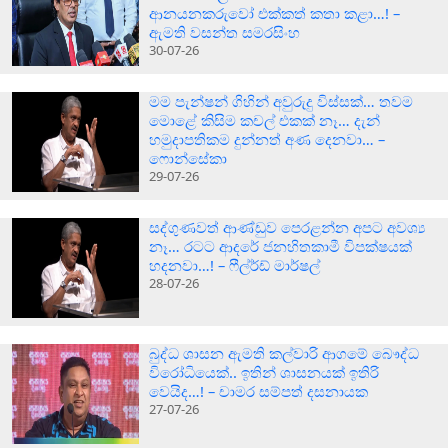
ආනයනකරුවෝ එක්කත් කතා කළා…! –
ඇමති වසන්ත සමරසිංහ
30-07-26
මම පැන්ෂන් ගිහින් අවුරුදු විස්සක්… තවම
මොළේ කිසිම කචල් එකක් නෑ… දැන්
හමුදාපතිකම දුන්නත් අණ දෙනවා… –
ෆොන්සේකා
29-07-26
සද්ගුණවත් ආණ්ඩුව පෙරළන්න අපට අවශ්‍ය
නෑ… රටට ආදරේ ජනහිතකාමී විපක්ෂයක්
හදනවා…! – ෆීල්ර්ඩ් මාර්ෂල්
28-07-26
බුද්ධ ශාසන ඇමති කල්වාරි ආගමේ බෞද්ධ
විරෝධියෙක්.. ඉතින් ශාසනයක් ඉතිරි
වෙයිද…! – චාමර සම්පත් දසනායක
27-07-26