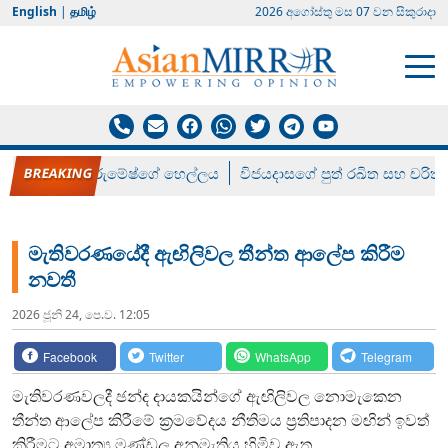
English
|
தமிழ்
2026 අගෝස්‍තු මස 07 වන සිකුරාදා
රන් ගෙනා රුමේෂ්ගේ හෙල්ලය
විජයදාසගේ පුත් රඛිත සහ චරිත්
මැතිවරණයේදී ඇඟිලිවල තීන්ත ආලේප කිරීම
නවතී
2026 ජූනි 24, පෙ.ව. 12:05
Facebook
Twitter
WhatsApp
Telegram
මැතිවරණවලදී ඡන්ද දායකයින්ගේ ඇඟිලිවල නොමැකෙන
තීන්ත ආලේප කිරීමේ ක්‍රමවේදය නීතිමය ප්‍රතිපාදන මඟින් ඉවත්
කිරීමට අමාත්‍ය මණ්ඩල අනුමැතිය හිමිව ඇත.