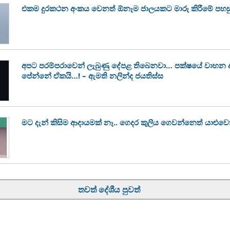
එකම දුරකථන අංකය වෙනත් ඕනෑම ජාලයකට මාරු කිරීමේ පහසුකම
අපට පරම්පරාවෙන් ලැබුණු දේපළ තිබෙනවා… පක්ෂයේ වාහ
පේන්නේ ඒකයි…! – ඇමති නලින්ද ජයතිස්ස
මට දැන් කිසිම ආදායමක් නෑ.. ගෙදර කුලිය ගෙවන්නෙත් යාළුවෙක්
තවත් දේශීය පුවත්