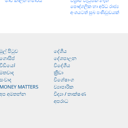
මාළු කාලත් හමාරයි
විශ්‍රාම වැටුපක් නැති
පෞද්ගලික හා අර්ධ රාජ්‍ය
අංශයටත් සුබ පණිවුඩයක්
මුල් පිටුව
දේශීය
ගොසිප්
දේශපාලන
වීඩියෝ
විදේශීය
මතවාද
ක්‍රීඩා
සංවාද
විශේෂාංග
MONEY MATTERS
ව්‍යාපාරික
අප අමතන්න
විද්‍යා / තාක්ෂණ
අපරාධ