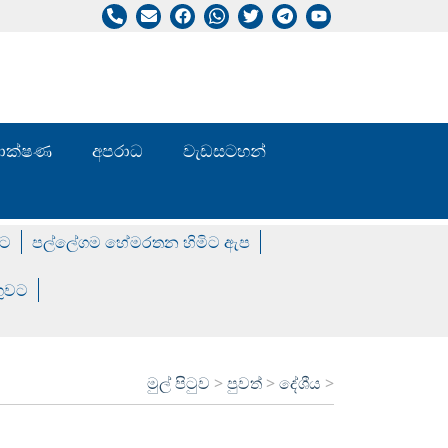
/ තාක්ෂණ
අපරාධ
වැඩසටහන්
වට
පල්ලේගම හේමරතන හිමිට ඇප
ගුවට
මුල් පිටුව
>
පුවත්
>
දේශීය
>