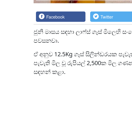
Facebook
Twitter
ජුනි මාසය සඳහා ලාෆ්ස් ගෑස් මිලෙහි 
පවසනවා.
ඒ අනුව 12.5Kg ගෑස් සිලින්ඩරයක පැවැත
පැවැති මිල වූ රුපියල් 2,500ක මිල
සඳහන් කළා.