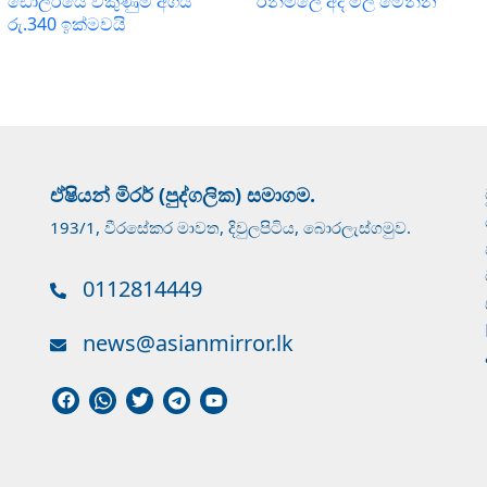
ඩොලරයේ විකුණුම් අගය
රන්මිලේ අද මිල මෙන්න
රු.340 ඉක්මවයි
ඒෂියන් මිරර් (පුද්ගලික) සමාගම.
193/1, වීරසේකර මාවත, දිවුලපිටිය, බොරලැස්ගමුව.
0112814449
news@asianmirror.lk