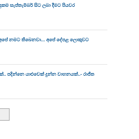
 සැප්තැම්බර් සිට ලබා දීමට පියවර
න අපේ නමට තිබෙනවා… අපේ දේපළ ලොකුවට
.. පදින්නෙ යාළුවෙක් දුන්න වාහනයක්..- රාජිත