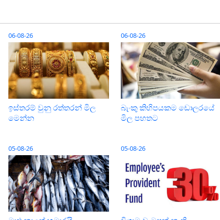
06-08-26
06-08-26
ඉස්තරම් වුනු රත්තරන් මිල
බැංකු කිහිපයකම ඩොලරයේ
මෙන්න
මිල පහතට
05-08-26
05-08-26