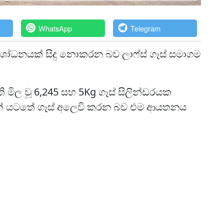
WhatsApp
Telegram
සංශෝධනයක් සිදු නොකරන බව ලාෆ්ස් ගෑස් සමාගම
ි මිල වූ 6,245 සහ 5Kg ගෑස් සිලින්ඩරයක
 ගණන් යටතේ ගෑස් අලෙවි කරන බව එම ආයතනය