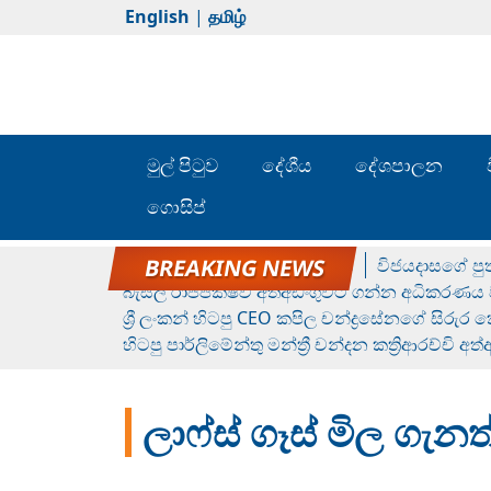
English
|
தமிழ்
මුල් පිටුව
දේශීය
දේශපාලන
ගොසිප්
රන් ගෙනා රුමේෂ්ගේ හෙල්ලය
විජයදාසගේ පුත
බැසිල් රාජපක්ෂව අත්අඩංගුවට ගන්න අධිකරණය ව
ශ්‍රී ලංකන් හිටපු CEO කපිල චන්ද්‍රසේනගේ සිරුර
හිටපු පාර්ලිමේන්තු මන්ත්‍රී චන්දන කත්‍රිආරච්චි අත
ලාෆ්ස් ගෑස් මිල ගැනත්