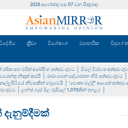
2026 අගෝස්‍තු මස 07 වන සිකුරාදා
විදේශීය
ක්‍රීඩා
විශේෂාංග
ව්‍යාපාරික
විද්‍යා 
් රඛිත සහ චරිත් අබේසිංහ අත්අඩංගුවට
විමල් වීරවංශ අත්අඩංගු
රෙන්තු නිකුත් කරයි
රාජාංගනේ සද්ධාරතන හිමි අත්අඩංගුවට
 කොල්ලුපිටියේ නිවසකින් හමුවෙයි
‘චොකා මල්ලි’ ආයෙත් අත්අඩං
්අඩංගුවට
ලාෆ්ස් ගෑස් මිල රුපියල් 1,070කින් ඉහළට
 දැනුම්දීමක්