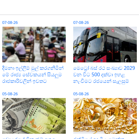
07-08-26
07-08-26
දීමනා ඉල්ලීම් මුල් කරගනිමින්
මෙට්‍රෝ බස් රථ සංඛ්‍යාව 2029
මේ රාජ්‍ය සේවකයන් සියලුම
වන විට 500 දක්වා ඉහළ
රාජකාරිවලින් ඉවතට
නැංවීමට රජයෙන් සැලසුම්
05-08-26
05-08-26