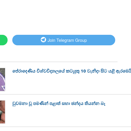
Join Telegram Group
පේරාදෙණිය විශ්වවිද්‍යාලයේ කටයුතු 10 වැනිදා සිට යළි ඇරඹෙය
වුවමනා වූ පමණින් පළාත් සභා ඡන්දය තියන්න බෑ