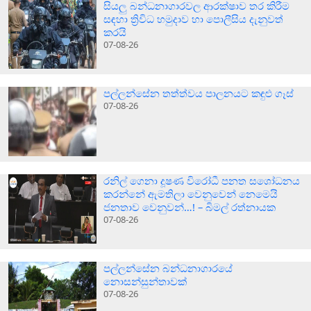
සියලු බන්ධනාගාරවල ආරක්ෂාව තර කිරීම
සඳහා ත්‍රිවිධ හමුදාව හා පොලීසිය දැනුවත්
කරයි
07-08-26
පල්ලන්සේන තත්ත්වය පාලනයට කඳුළු ගෑස්
07-08-26
රනිල් ගෙනා දූෂණ විරෝධී පනත සශෝධනය
කරන්නේ ඇමතිලා වෙනුවෙන් නෙමෙයි
ජනතාව වෙනුවන්…! – බිමල් රත්නායක
07-08-26
පල්ලන්සේන බන්ධනාගාරයේ
නොසන්සුන්තාවක්
07-08-26