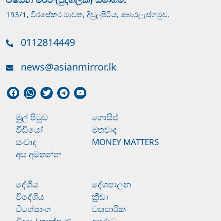
193/1, වීරසේකර මාවත, දිවුලපිටිය, බොරලැස්ගමුව.
0112814449
news@asianmirror.lk
මුල් පිටුව
ගොසිප්
වීඩියෝ
මතවාද
සංවාද
MONEY MATTERS
අප අමතන්න
දේශීය
දේශපාලන
විදේශීය
ක්‍රීඩා
විශේෂාංග
ව්‍යාපාරික