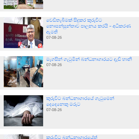
වෙඩිතැබීමක් සිදුකර කුරුවිට
නොසන්සුන්තාව පාලනය කරයි – අධිකරණ
ඇමති
07-08-26
මැගසින් ගැටුමින් බන්ධනාගාරයට දැඩි හානි
07-08-26
කුරුවිට බන්ධනාගාරයේ ගැටුමෙන්
දෙදෙනෙකු මරුට
07-08-26
කුරුවිට බන්ධනාගාරයේත්