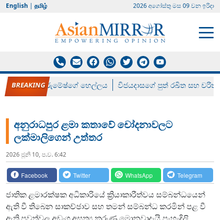
English
|
தமிழ்
2026 අගෝස්‍තු මස 09 වන ඉරිදා
රන් ගෙනා රුමේෂ්ගේ හෙල්ලය
විජයදාසගේ පුත් රඛිත සහ චරිත්
අනුරාධපුර ළමා කතාවේ චෝදනාවලට
ලක්මාලිගෙන් උත්තර
2026 ජූනි 10, ප.ව. 6:42
Facebook
Twitter
WhatsApp
Telegram
ජාතික ළමාරක්ෂක අධිකාරියේ ක්‍රියාකාරීත්වය සම්බන්ධයෙන්
ඇති වී තිබෙන සාකච්ඡාව සහ තමන් සම්බන්ධ කරමින් පළ වී
ඇති පුවත්වල අඩංගු අසත්‍ය කරුණු මොනවාදැයි පැහැදිලි