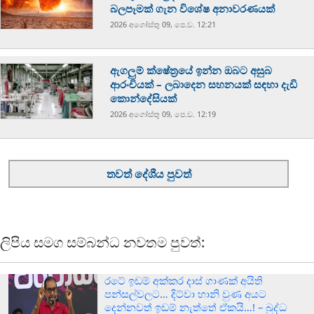
බලපෑමක් ගැන විශේෂ අනාවරණයක්
2026 අගෝස්‍තු 09, පෙ.ව. 12:21
ඇගලුම් ක්ෂේත්‍රයේ ඉන්න ඔබට අසුබ
ආරංචියක් – ලබාදෙන සහනයක් සඳහා දැඩි
කොන්දේසියක්
2026 අගෝස්‍තු 09, පෙ.ව. 12:19
තවත් දේශීය පුවත්
ලිපිය සමග සම්බන්ධ නවතම පුවත්:
රටේ ඉඩම් අක්කර දාස් ගාණක් අයිති
පන්සල්වලට… දිට්වා හානි වුණ අයට
දෙන්නවත් ඉඩම් නැත්තේ ඒකයි…! – බුද්ධ