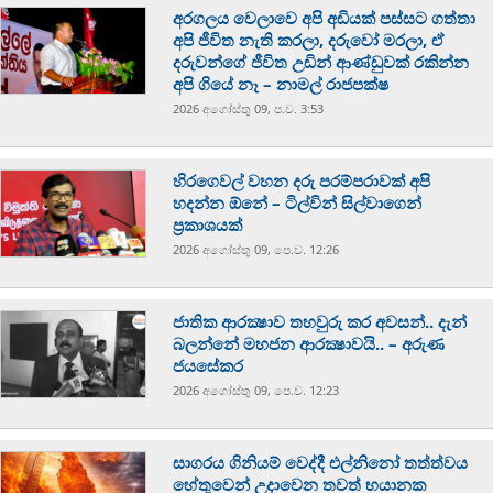
අරගලය වෙලාවෙ අපි අඩියක් පස්සට ගත්තා
අපි ජීවිත නැති කරලා, දරුවෝ මරලා, ඒ
දරුවන්ගේ ජීවිත උඩින් ආණ්ඩුවක් රකින්න
අපි ගියේ නෑ – නාමල් රාජපක්ෂ
2026 අගෝස්‍තු 09, ප.ව. 3:53
හිරගෙවල් වහන දරු පරම්පරාවක් අපි
හදන්න ඕනේ – ටිල්වින් සිල්වාගෙන්
ප්‍රකාශයක්
2026 අගෝස්‍තු 09, පෙ.ව. 12:26
ජාතික ආරක්‍ෂාව තහවුරු කර අවසන්.. දැන්
බලන්නේ මහජන ආරක්‍ෂාවයි.. – අරුණ
ජයසේකර
2026 අගෝස්‍තු 09, පෙ.ව. 12:23
සාගරය ගිනියම් වෙද්දී එල්නිනෝ තත්ත්වය
හේතුවෙන් උදාවෙන තවත් භයානක