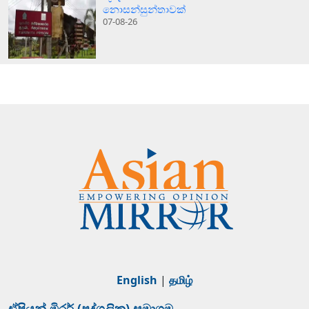
නොසන්සුන්තාවක්
07-08-26
English
|
தமிழ்
ඒෂියන් මිරර් (පුද්ගලික) සමාගම.