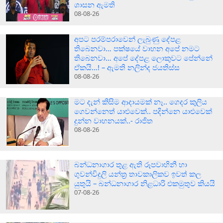
ශාසන ඇමති
08-08-26
අපට පරම්පරාවෙන් ලැබුණු දේපළ
තිබෙනවා… පක්ෂයේ වාහන අපේ නමට
තිබෙනවා… අපේ දේපළ ලොකුවට පේන්නේ
ඒකයි…! – ඇමති නලින්ද ජයතිස්ස
08-08-26
මට දැන් කිසිම ආදායමක් නෑ.. ගෙදර කුලිය
ගෙවන්නෙත් යාළුවෙක්.. පදින්නෙ යාළුවෙක්
දුන්න වාහනයක්..- රාජිත
08-08-26
බන්ධනාගාර තුළ ඇති රූපවාහිනී හා
ගුවන්විදුලි යන්ත්‍ර තාවකාලිකව ඉවත් කල
යුතුයි – බන්ධනාගාර නිළධාරි එකමුතුව කියයි
07-08-26