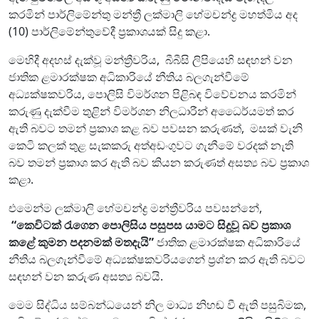
කරමින් පාර්ලිමේන්තු මන්ත්‍රී ලක්මාලි හේමචන්ද්‍ර මහත්මිය අද
(10) පාර්ලිමේන්තුවේදී ප්‍රකාශයක් සිදු කළා.
මෙහිදී අදහස් දැක්වූ මන්ත්‍රීවරිය, බීබීසි ලිපියෙහි සඳහන් වන
ජාතික ළමාරක්ෂක අධිකාරියේ නීතිය බලගැන්වීමේ
අධ්‍යක්ෂකවරිය, පොලිසි විමර්ශන පිළිබඳ විවේචනය කරමින්
කරුණු දැක්වීම තුළින් විමර්ශන නිලධාරීන් අධෛර්යමත් කර
ඇති බවට තමන් ප්‍රකාශ කළ බව පවසන කරුණත්, මසක් වැනි
කෙටි කලක් තුළ සැකකරු අත්අඩංගුවට ගැනීමේ වරදක් නැති
බව තමන් ප්‍රකාශ කර ඇති බව කියන කරුණත් අසත්‍ය බව ප්‍රකාශ
කළා.
එමෙන්ම ලක්මාලි හේමචන්ද්‍ර මන්ත්‍රීවරිය පවසන්නේ,
“කෙවිටක් රැගෙන පොලිසිය පසුපස යාමට සිදුවූ බව ප්‍රකාශ
කළේ කුමන පදනමක් මතදැයි”
ජාතික ළමාරක්ෂක අධිකාරියේ
නීතිය බලගැන්වීමේ අධ්‍යක්ෂකවරියගෙන් ප්‍රශ්න කර ඇති බවට
සඳහන් වන කරුණ අසත්‍ය බවයි.
මෙම සිද්ධිය සම්බන්ධයෙන් නිල මාධ්‍ය නිහඬ වී ඇති පසුබිමක,