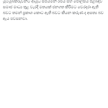
යූටියුබ්කරුවන්ට ආයුධ සපයමින් රජය සහ පොලිසිය පිළිබඳව
සමාජ මාධ්‍ය තුළ වැරදි මතයක් ජනගත කිරීමට වෙරදරා ඇති
බවට තමන් ප්‍රකාශ කොට ඇති බවට කියන කරුණ ද අසත්‍ය බව
ඇය පවසනවා.