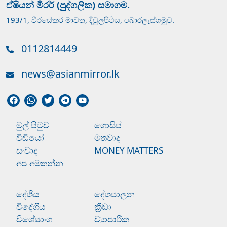
ඒෂියන් මිරර් (පුද්ගලික) සමාගම.
193/1, වීරසේකර මාවත, දිවුලපිටිය, බොරලැස්ගමුව.
0112814449
news@asianmirror.lk
මුල් පිටුව
ගොසිප්
වීඩියෝ
මතවාද
සංවාද
MONEY MATTERS
අප අමතන්න
දේශීය
දේශපාලන
විදේශීය
ක්‍රීඩා
විශේෂාංග
ව්‍යාපාරික