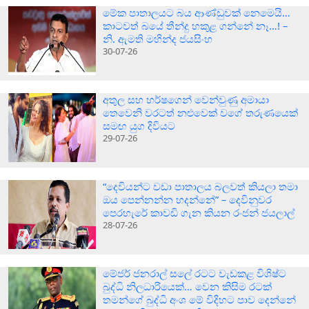
මේක පාතාලයට බය ආණ්ඩුවක් නෙමෙයි…
කාටවත් බයේ තීන්දු හකුළ ගන්නේ නෑ…! –
නි. ඇමති මහින්ද ජයසිංහ
30-07-26
අතුල සහ හර්ෂගෙන් වෙන්වුණු අමායා
තෙවෙනි වරටත් නළුවෙක් වගේ තරුණයෙක්
සමඟ යුග දිවියට
29-07-26
“දෙවියන්ට වඩා පාතාලය බලවත් කියලා තමා
ඔය පෙන්නන්න හදන්නේ” – දෙවිනුවර
පෙරහැරේ කාවඩි ගැන කියන රංජන් ජයලාල්
28-07-26
මේජර් ජනරාල් සලේ රටට වැඩකළ විශිෂ්ට
බුද්ධි නිලධාරියෙක්… වෙන කිසිම රටක්
තමන්ගේ බුද්ධි අංශ මේ විදිහට පාව දෙන්නේ