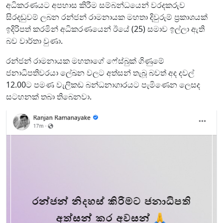
අධිකරණයට අපහාස කිරීම සම්බන්ධයෙන් වරදකරුව
සිරදඬුවම් ලබන රන්ජන් රාමනායක මහතා දිවුරුම් ප්‍රකාශයක්
ඉදිරිපත් කරමින් අධිකරණයෙන් ඊයේ (25) සමාව ඉල්ලා ඇති
බව වාර්තා වුණා.
රන්ජන් රාමනායක මහතාගේ ෆේස්බුක් ගිණුමේ
ජනාධිපතිවරයා ලේඛන වලට අත්සන් තැබූ බවත් අද දවල්
12.00ට පමණ වැලිකඩ බන්ධනාගාරයට පැමිණෙන ලෙසද
සටහනක් තබා තිබෙනවා.