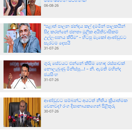
06-08-26
“පළාත් පාලන ඡන්දය කල් දමමින් පාලකයින්
සිදු කරන්නේ ජනතා මූලික අයිතිවාසිකම්
උල්ලංඝනය කිරීම” – හිටපු මැකෝ ආණ්ඩුවට
සැරටම දෙසයි
31-07-26
ගුරු සේවයට එන්නේ කිසිම හොඳ රස්සාවක්
නොලැබුණු මිනිස්සු…! – නි. ඇමති මහින්ද
ජයසිංහ
31-07-26
ආණ්ඩුවට සම්බන්ධ අයටත් නීතිය ක්‍රියාත්මක
වෙනවද? රංග දිසානායකගෙන් පිළිතුරු
30-07-26