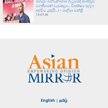
මීගමුව බන්ධනාගාර ගැටුමේදී ආණ්ඩුව
වගකීමෙන් වැඩකළා… විපක්ෂය ඉල්ලා
අස්විය යුතුයි…! – මාලිමා මන්ත්‍රී
13-07-26
English
|
தமிழ்