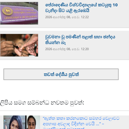
පේරාදෙණිය විශ්වවිද්‍යාලයේ කටයුතු 10
වැනිදා සිට යළි ඇරඹෙයි
2026 අගෝස්‍තු 08, පෙ.ව. 12:22
වුවමනා වූ පමණින් පළාත් සභා ඡන්දය
තියන්න බෑ
2026 අගෝස්‍තු 08, පෙ.ව. 12:20
තවත් දේශීය පුවත්
ලිපිය සමග සම්බන්ධ නවතම පුවත්:
“ඇත්ත කතා කරනකොට සමහර වෙලාවට
අපහාස අවලාද විඳින්න වෙයි …” –
මහේෂිගෙන් සටහනක්