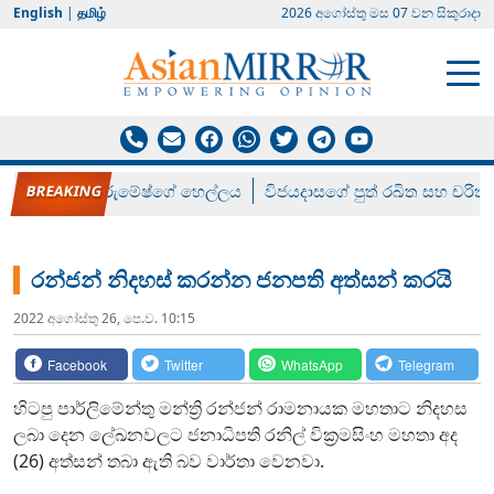
English
|
தமிழ்
2026 අගෝස්‍තු මස 07 වන සිකුරාදා
රන් ගෙනා රුමේෂ්ගේ හෙල්ලය
විජයදාසගේ පුත් රඛිත සහ චරිත්
රන්ජන් නිදහස් කරන්න ජනපති අත්සන් කරයි
2022 අගෝස්‍තු 26, පෙ.ව. 10:15
Facebook
Twitter
WhatsApp
Telegram
හිටපු පාර්ලිමේන්තු මන්ත්‍රි රන්ජන් රාමනායක මහතාට නිදහස
ලබා දෙන ලේඛනවලට ජනාධිපති රනිල් වික්‍රමසිංහ මහතා අද
(26) අත්සන් තබා ඇති බව වාර්තා වෙනවා.