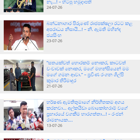
නෑ…! – හිටපු හමුදාපති
24-07-26
බන්ධනාගාර පිරුණේ රාජපක්ෂලා රටට කළ
අපරාධය නිසායි…! – නි. ඇමති මහින්ද
ජයසිංහ
23-07-26
”සතයක්වත් හොරකම් නොකර, කාටවත්
වංචාවක් නොකර, මගේ මහන්සියෙන් මම
මගේ ගමන ආවා.” – ප්‍රවීණ රංගන ශිල්පි
කුමාර තිරිමාදුර
21-07-26
හර්ෂණ ඇමතිතුමාගේ නිර්භීතකම අගය
කරනවා… අල්කයිඩා බොකෝහරාම් වගේ
ප්‍රහාරයේ වගකීම භාරගත්තා…! – රංජන්
රාමනායක….
13-07-26