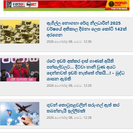
ඇගිල්ල නොගහා රේගු නිලධාරින් 2025
වර්ෂයේ අතිකාල දීමනා ලෙස කෝටි 142ක්
අරගෙන
2026 අගෝස්‍තු 08, පෙ.ව. 12:30
රටේ ඉඩම් අක්කර දාස් ගාණක් අයිති
පන්සල්වලට… දිට්වා හානි වුණ අයට
දෙන්නවත් ඉඩම් නැත්තේ ඒකයි…! – බුද්ධ
ශාසන ඇමති
2026 අගෝස්‍තු 08, පෙ.ව. 12:29
ගුවන් තොටුපළවලින් සරුංගල් ඈත් කර
තබන්නැයි ඉල්ලීමක්!
2026 අගෝස්‍තු 08, පෙ.ව. 12:28