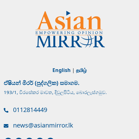
English
|
தமிழ்
ඒෂියන් මිරර් (පුද්ගලික) සමාගම.
193/1, වීරසේකර මාවත, දිවුලපිටිය, බොරලැස්ගමුව.
0112814449
news@asianmirror.lk