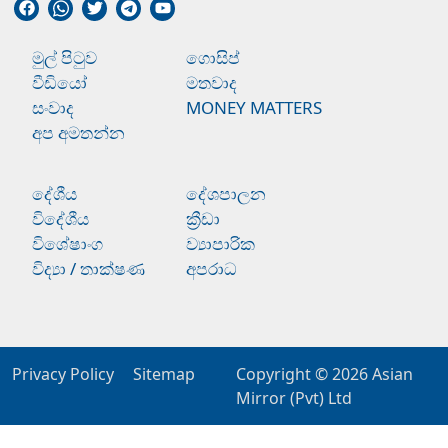
මුල් පිටුව
ගොසිප්
වීඩියෝ
මතවාද
සංවාද
MONEY MATTERS
අප අමතන්න
දේශීය
දේශපාලන
විදේශීය
ක්‍රීඩා
විශේෂාංග
ව්‍යාපාරික
විද්‍යා / තාක්ෂණ
අපරාධ
Privacy Policy
Sitemap
Copyright © 2026
Asian
Mirror (Pvt) Ltd