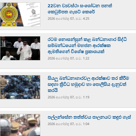
22වන ව්‍යවස්ථා සංශෝධන පනත්
කෙටුම්පත ගැසට් කෙරේ
2026 අගෝස්‍තු 07, ප.ව. 4:25
රටම නොසන්සුන් කළ බන්ධනාගාර සිද්ධි
සම්බන්ධයෙන් මහජන ආරක්ෂක
ඇමතිගෙන් විශේෂ ප්‍රකාශයක්
2026 අගෝස්‍තු 07, ප.ව. 1:22
සියලු බන්ධනාගාරවල ආරක්ෂාව තර කිරීම
සඳහා ත්‍රිවිධ හමුදාව හා පොලීසිය දැනුවත්
කරයි
2026 අගෝස්‍තු 07, ප.ව. 1:19
පල්ලන්සේන තත්ත්වය පාලනයට කඳුළු ගෑස්
2026 අගෝස්‍තු 07, ප.ව. 1:04