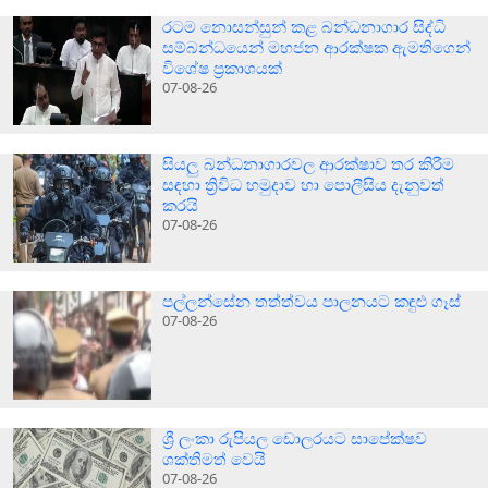
රටම නොසන්සුන් කළ බන්ධනාගාර සිද්ධි
සම්බන්ධයෙන් මහජන ආරක්ෂක ඇමතිගෙන්
විශේෂ ප්‍රකාශයක්
07-08-26
සියලු බන්ධනාගාරවල ආරක්ෂාව තර කිරීම
සඳහා ත්‍රිවිධ හමුදාව හා පොලීසිය දැනුවත්
කරයි
07-08-26
පල්ලන්සේන තත්ත්වය පාලනයට කඳුළු ගෑස්
07-08-26
ශ්‍රී ලංකා රුපියල ඩොලරයට සාපේක්ෂව
ශක්තිමත් වෙයි
07-08-26