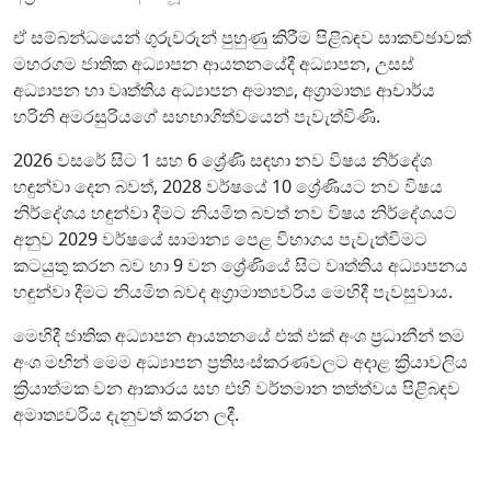
ඒ සම්බන්ධයෙන් ගුරුවරුන් පුහුණු කිරීම පිළිබඳව සාකච්ඡාවක්
මහරගම ජාතික අධ්‍යාපන ආයතනයේදී අධ්‍යාපන, උසස්
අධ්‍යාපන හා වෘත්තිය අධ්‍යාපන අමාත්‍ය, අග්‍රාමාත්‍ය ආචාර්ය
හරිනි අමරසුරියගේ සහභාගිත්වයෙන් පැවැත්විණි.
2026 වසරේ සිට 1 සහ 6 ශ්‍රේණි සඳහා නව විෂය නිර්දේශ
හඳුන්වා දෙන බවත්, 2028 වර්ෂයේ 10 ශ්‍රේණියට නව විෂය
නිර්දේශය හඳුන්වා දීමට නියමිත බවත් නව විෂය නිර්දේශයට
අනුව 2029 වර්ෂයේ සාමාන්‍ය පෙළ විභාගය පැවැත්විමට
කටයුතු කරන බව හා 9 වන ශ්‍රේණියේ සිට වෘත්තිය අධ්‍යාපනය
හඳුන්වා දීමට නියමිත බවද අග්‍රාමාත්‍යවරිය මෙහිදී පැවසුවාය.
මෙහිදී ජාතික අධ්‍යාපන ආයතනයේ එක් එක් අංශ ප්‍රධානීන් තම
අංශ මඟින් මෙම අධ්‍යාපන ප්‍රතිසංස්කරණවලට අදාළ ක්‍රියාවලිය
ක්‍රියාත්මක වන ආකාරය සහ එහි වර්තමාන තත්ත්වය පිළිබඳව
අමාත්‍යවරිය දැනුවත් කරන ලදී.