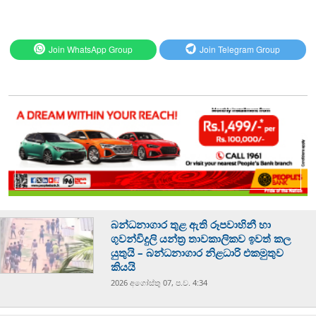
Join WhatsApp Group
Join Telegram Group
බන්ධනාගාර තුළ ඇති රූපවාහිනී හා
ගුවන්විදුලි යන්ත්‍ර තාවකාලිකව ඉවත් කල
යුතුයි – බන්ධනාගාර නිළධාරි එකමුතුව
කියයි
2026 අගෝස්‍තු 07, ප.ව. 4:34