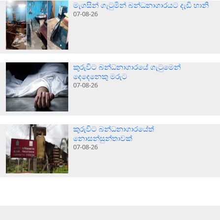
මැගසින් ගැටුමින් බන්ධනාගාරයට දැඩි හානි
07-08-26
කුරුවිට බන්ධනාගාරයේ ගැටුමෙන්
දෙදෙනෙකු මරුට
07-08-26
කුරුවිට බන්ධනාගාරයේත්
නොසන්සුන්තාවක්
07-08-26