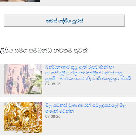
තවත් දේශීය පුවත්
ලිපිය සමග සම්බන්ධ නවතම පුවත්:
බන්ධනාගාර තුළ ඇති රූපවාහිනී හා
ගුවන්විදුලි යන්ත්‍ර තාවකාලිකව ඉවත් කල
යුතුයි – බන්ධනාගාර නිළධාරි එකමුතුව කියයි
07-08-26
මිල වෙනස් වුණ අද රන් වෙළඳපොළේ මිල
ගණන් මෙන්න
07-08-26