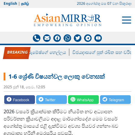
English
|
தமிழ்
2026 අගෝස්‍තු මස 07 වන සිකුරාදා
රන් ගෙනා රුමේෂ්ගේ හෙල්ලය
විජයදාසගේ පුත් රඛිත සහ චරිත්
1-6 ශ්‍රේණි විෂයන්වල ලොකු වෙනසක්
2025 ජූනි 18, පෙ.ව. 12:05
Facebook
Twitter
WhatsApp
Telegram
2026 වසරේ ක්‍රියාත්මක කිරීමට නියමිත නව අධ්‍යාපන
පරිවර්තන ක්‍රියාවලියට අදාළ මාර්ගෝපදේශ මෙම වසරේ
අගෝස්තු මාසයේ එළි දැක්වීමට අවශ්‍ය පියවර ගන්නා බව
අග්‍රාමාත්‍ය හරිනි අමරසූරිය පවසයි.