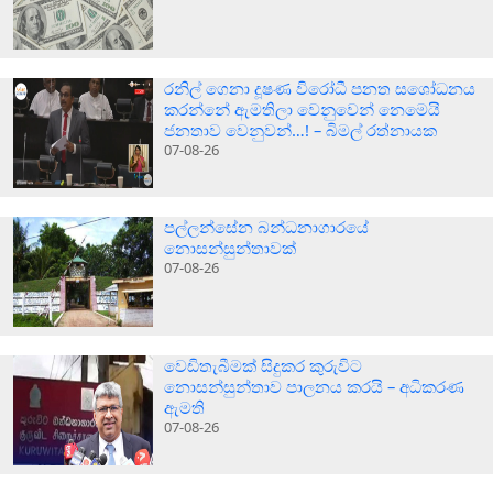
රනිල් ගෙනා දූෂණ විරෝධී පනත සශෝධනය
කරන්නේ ඇමතිලා වෙනුවෙන් නෙමෙයි
ජනතාව වෙනුවන්…! – බිමල් රත්නායක
07-08-26
පල්ලන්සේන බන්ධනාගාරයේ
නොසන්සුන්තාවක්
07-08-26
වෙඩිතැබීමක් සිදුකර කුරුවිට
නොසන්සුන්තාව පාලනය කරයි – අධිකරණ
ඇමති
07-08-26