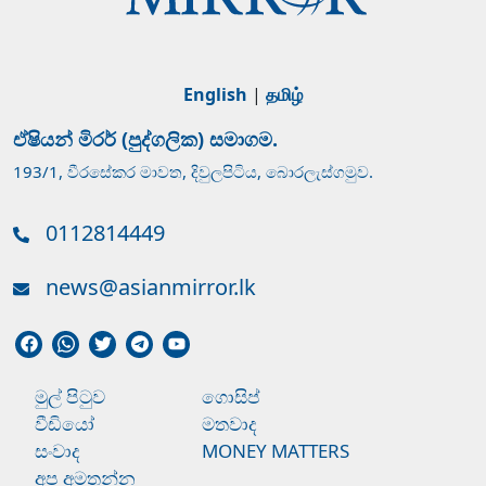
English
|
தமிழ்
ඒෂියන් මිරර් (පුද්ගලික) සමාගම.
193/1, වීරසේකර මාවත, දිවුලපිටිය, බොරලැස්ගමුව.
0112814449
news@asianmirror.lk
මුල් පිටුව
ගොසිප්
වීඩියෝ
මතවාද
සංවාද
MONEY MATTERS
අප අමතන්න