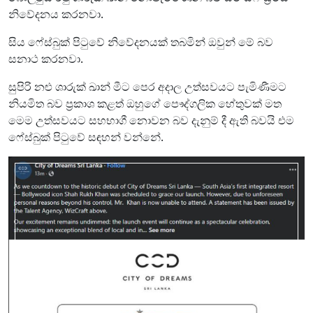
නිවේදනය කරනවා.
සිය ෆේස්බුක් පිටුවේ නිවේදනයක් තබමින් ඔවුන් මේ බව
සනාථ කරනවා.
සුපිරි නළු ශාරුක් ඛාන් මීට පෙර අදාල උත්සවයට පැමිණීමට
නියමිත බව ප්‍රකාශ කළත් ඔහුගේ පෞද්ගලික හේතුවක් මත
මෙම උත්සවයට සහභාගී නොවන බව දැනුම් දී ඇති බවයි එම
ෆේස්බුක් පිටුවේ සඳහන් වන්නේ.