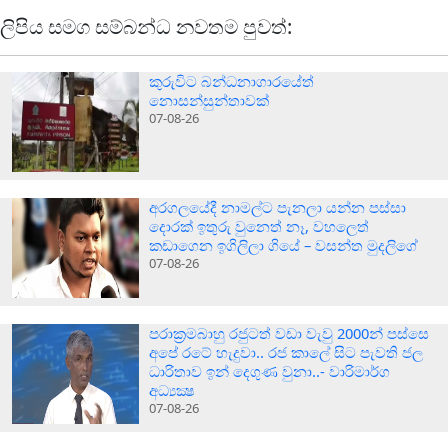
ලිපිය සමග සම්බන්ධ නවතම පුවත්:
කුරුවිට බන්ධනාගාරයේත්
නොසන්සුන්තාවක්
07-08-26
අරගලයේදී නාමල්ට පැනලා යන්න පස්ස‍ා
දොරක් ඉතුරු වුනෙත් නෑ, වහලෙත්
කඩාගෙන ඉගිලිලා ගියේ – වසන්ත මුදලිගේ
07-08-26
පරාක‍්‍රමබාහු රජුටත් වඩා වැවු 2000න් පස්සෙ
අපේ රටේ හැදුවා.. රජ කාලේ සිට පැවති ජල
ධාරිතාව ඉන් දෙගුණ වුනා..- වාරිමාර්ග
අධ්‍යක්‍ෂ
07-08-26