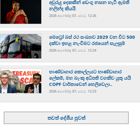
අවුරුදු දෙකකින් ඩෙංගු නසන හැටි ඇමති
නලින්ද කියයි
2026 අගෝස්‍තු 07, පෙ.ව. 12:26
මෙට්‍රෝ බස් රථ සංඛ්‍යාව 2029 වන විට 500
දක්වා ඉහළ නැංවීමට රජයෙන් සැලසුම්
2026 අගෝස්‍තු 07, පෙ.ව. 12:24
භාණ්ඩාගාර කොල්ලයට භාණ්ඩාගාර
ලේකම්, මහ බැංකු අධිපති වගකිව යුතු යයි
COPF වාර්තාවෙන් හෙලිවෙලා..
2026 අගෝස්‍තු 07, පෙ.ව. 12:23
තවත් දේශීය පුවත්