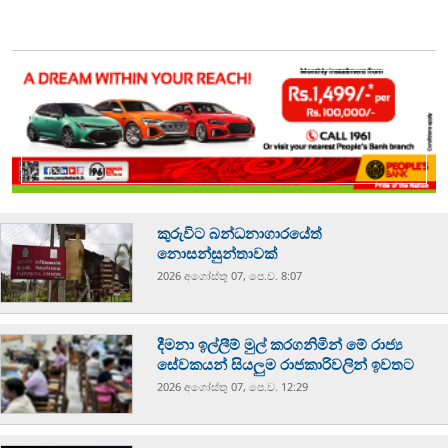
කුරුවිට බන්ධනාගාරයේත්
නොසන්සුන්තාවක්
2026 අගෝස්‍තු 07, පෙ.ව. 8:07
දීමනා ඉල්ලීම් මුල් කරගනිමින් මේ රාජ්‍ය
සේවකයන් සියලුම රාජකාරිවලින් ඉවතට
2026 අගෝස්‍තු 07, පෙ.ව. 12:29