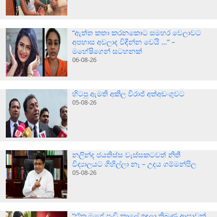
“ඇත්ත කතා කරනකොට සමහර වෙලාවට
අපහාස අවලාද විඳින්න වෙයි …” –
මහේෂිගෙන් සටහනක්
06-08-26
හිටපු ඇමති අකිල විරාජ් අත්අඩංගුවට
05-08-26
නලින්ද ජයතිස්ස වැස්සකටවත් නිතී
විද්‍යාලයට ගිහිල්ලා නෑ – උදය ගම්මන්පිල
05-08-26
“ඒක මගේ පුංචි කාලේ ඉඳලා තිබුණු ආසාවක්..