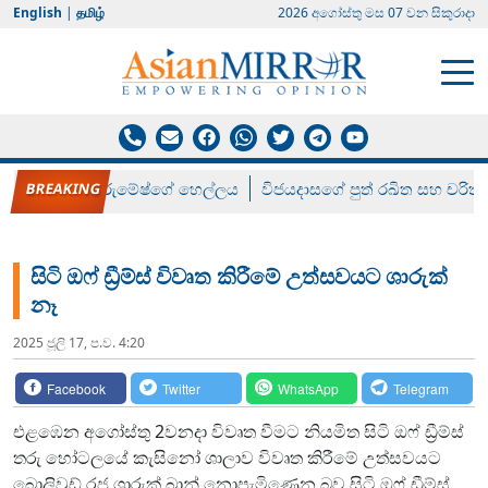
English
|
தமிழ்
2026 අගෝස්‍තු මස 07 වන සිකුරාදා
රන් ගෙනා රුමේෂ්ගේ හෙල්ලය
විජයදාසගේ පුත් රඛිත සහ චරිත්
සිටි ඔෆ් ඩ්‍රීම්ස් විවෘත කිරීමේ උත්සවයට ශාරුක්
නෑ
2025 ජූලි 17, ප.ව. 4:20
Facebook
Twitter
WhatsApp
Telegram
එළඹෙන අගෝස්තු 2වනදා විවෘත වීමට නියමිත සිටි ඔෆ් ඩ්‍රීම්ස්
තරු හෝටලයේ කැසිනෝ ශාලාව විවෘත කිරීමේ උත්සවයට
බොලිවුඩ් රජු ශාරුක් ඛාන් නොපැමිණෙන බව සිටි ඔෆ් ඩ්‍රීම්ස්