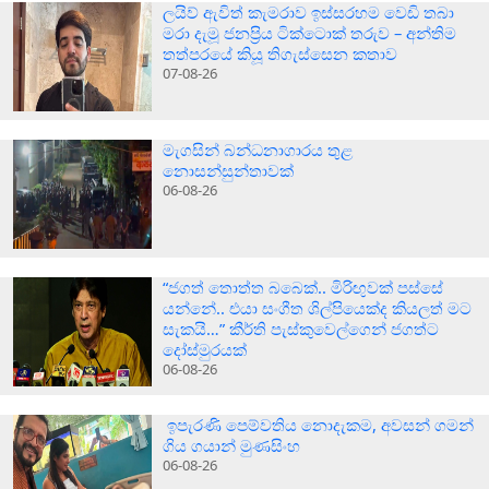
ලයිව් ඇවිත් කැමරාව ඉස්සරහම වෙඩි තබා
මරා දැමූ ජනප්‍රිය ටික්ටොක් තරුව – අන්තිම
තත්පරයේ කියූ තිගැස්සෙන කතාව
07-08-26
මැගසින් බන්ධනාගාරය තුළ
නොසන්සුන්තාවක්
06-08-26
“ජගත් තොත්ත බබෙක්.. මිරිඟුවක් පස්සේ
යන්නේ.. එයා සංගීත ශිල්පියෙක්ද කියලත් මට
සැකයි…” කීර්ති පැස්කුවෙල්ගෙන් ජගත්ට
දෝස්මුරයක්
06-08-26
ඉපැරණි පෙම්වතිය නොදැකම, අවසන් ගමන්
ගිය ගයාන් මුණසිංහ
06-08-26