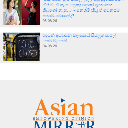
ඒත් මං ඒ ගැන ලොකු දෙයක් දැනගෙන
තිබුණේ නැහැ..” – නෙත්මි කියූ ඒ වෙනස්ම
කතාව මොකක්ද?
05-08-26
හැටන් අධ්‍යාපන කලාපයේ සියලුම පාසල්
හෙට වැසෙයි
04-08-26