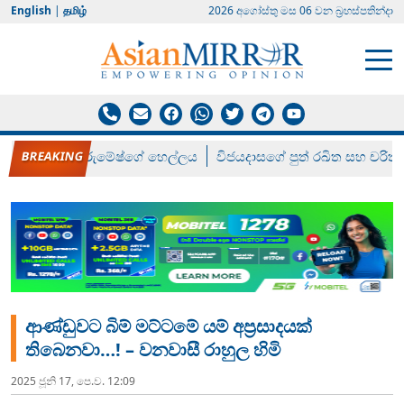
English
|
தமிழ்
2026 අගෝස්‍තු මස 06 වන බ්‍රහස්පතින්දා
රන් ගෙනා රුමේෂ්ගේ හෙල්ලය
විජයදාසගේ පුත් රඛිත සහ චරිත්
ආණ්ඩුවට බිම් මට්ටමේ යම් අප්‍රසාදයක්
තිබෙනවා…! – වනවාසී රාහුල හිමි
2025 ජූනි 17, පෙ.ව. 12:09