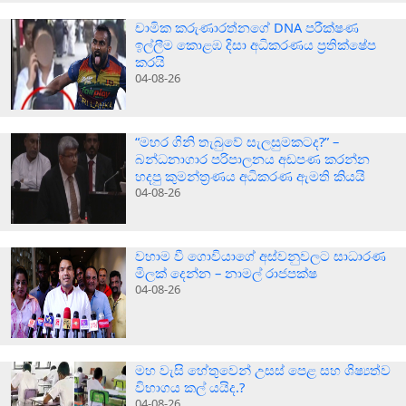
චාමික කරුණාරත්නගේ DNA පරීක්ෂණ
ඉල්ලීම කොළඹ දිසා අධිකරණය ප්‍රතික්ෂේප
කරයි
04-08-26
“මහර ගිනි තැබුවේ සැලසුමකටද?” –
බන්ධනාගාර පරිපාලනය අඩපණ කරන්න
හදපු කුමන්ත්‍රණය අධිකරණ ඇමති කියයි
04-08-26
වහාම වී ගොවියාගේ අස්වනුවලට සාධාරණ
මිලක් දෙන්න – නාමල් රාජපක්ෂ
04-08-26
මහ වැසි හේතුවෙන් උසස් පෙළ සහ ශිෂ්‍යත්ව
විභාගය කල් යයිද.?
04-08-26