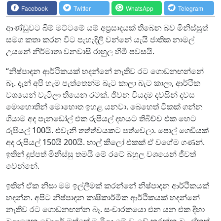
Facebook
Twitter
WhatsApp
Telegram
ආණ්ඩුවට බිම් මට්ටමේ යම් අප්‍රසාදයක් තිබෙන බව මිනිස්සුත්
සමග කතා කරන විට පැහැදිලි වන්නේ යැයි ජාතික නාමල්
උයනේ නිර්මාතෘ වනවාසී රාහුල හිමි පවසයි.
“නිෂ්පාදන ආර්ථිකයක් හදන්නේ නැතිව රට ගොඩනඟන්නේ
බෑ. දැන් අපි හැම පැත්තෙන්ම බැට කාලා බැට කාලා, ආර්ථික
වශයෙන් වැටිලා තියෙන රටක්. ජීවන වියදම දවසින් දවස
මොහොතින් මොහොත ඉහළ යනවා. බෙහෙත් ටිකක් ගන්න
ගියාම අද පැනඩෝල් එක රුපියල් දහයට තිබිච්ච එක හෙට
රුපියල් 100යි. එවැනි තත්ත්වයකට පත්වෙලා. පොල් ගෙඩියක්
අද රුපියල් 150යි 200යි. හාල් කිලෝ එකක් ඒ වගේම ගණන්.
ඉතින් දුප්පත් මිනිස්සු තමයි මේ රටේ බහුල වශයෙන් ජීවත්
වෙන්නේ.
ඉතින් ඒක නිසා මම ඉල්ලීමක් කරන්නේ නිෂ්පාදන ආර්ථිකයක්
හදන්න. අපිට නිෂ්පාදන කෘෂිකාර්මික ආර්ථිකයක් හදන්නේ
නැතිව රට ගොඩනඟන්න බෑ. සංචාරකයො එන යන එක දිහා
බලාගෙන ඩොලර් මත්තේ මැරිලා මේ වැඩේ කරන්න බෑ. ඒකත්