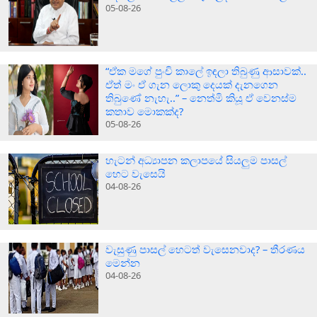
05-08-26
“ඒක මගේ පුංචි කාලේ ඉඳලා තිබුණු ආසාවක්..
ඒත් මං ඒ ගැන ලොකු දෙයක් දැනගෙන
තිබුණේ නැහැ..” – නෙත්මි කියූ ඒ වෙනස්ම
කතාව මොකක්ද?
05-08-26
හැටන් අධ්‍යාපන කලාපයේ සියලුම පාසල්
හෙට වැසෙයි
04-08-26
වැසුණු පාසල් හෙටත් වැසෙනවාද? – තීරණය
මෙන්න
04-08-26