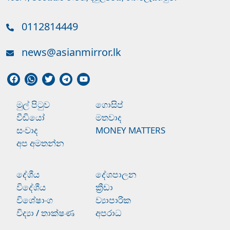
0112814449
news@asianmirror.lk
මුල් පිටුව
ගොසිප්
වීඩියෝ
මතවාද
සංවාද
MONEY MATTERS
අප අමතන්න
දේශීය
දේශපාලන
විදේශීය
ක්‍රීඩා
විශේෂාංග
ව්‍යාපාරික
විද්‍යා / තාක්ෂණ
අපරාධ