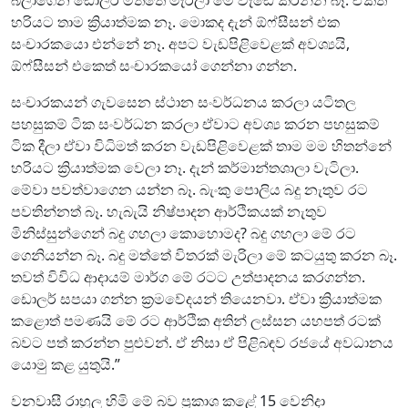
හරියට තාම ක්‍රියාත්මක නෑ. මොකද දැන් ඕෆ්සීසන් එක
සංචාරකයො එන්නේ නෑ. අපට වැඩපිළිවෙළක් අවශ්‍යයි,
ඕෆ්සීසන් එකෙත් සංචාරකයෝ ගෙන්නා ගන්න.
සංචාරකයන් ගැවසෙන ස්ථාන සංවර්ධනය කරලා යටිතල
පහසුකම් ටික සංවර්ධන කරලා ඒවාට අවශ්‍ය කරන පහසුකම්
ටික දීලා ඒවා විධිමත් කරන වැඩපිළිවෙළක් තාම මම හිතන්නේ
හරියට ක්‍රියාත්මක වෙලා නෑ. දැන් කර්මාන්තශාලා වැටිලා.
මේවා පවත්වාගෙන යන්න බෑ. බැංකු පොලිය බදු නැතුව රට
පවතින්නත් බෑ. හැබැයි නිෂ්පාදන ආර්ථිකයක් නැතුව
මිනිස්සුන්ගෙන් බදු ගහලා කොහොමද? බදු ගහලා මේ රට
ගෙනියන්න බෑ. බදු මත්තේ විතරක් මැරිලා මේ කටයුතු කරන බෑ.
තවත් විවිධ ආදායම් මාර්ග මේ රටට උත්පාදනය කරගන්න.
ඩොලර් සපයා ගන්න ක්‍රමවේදයන් තියෙනවා. ඒවා ක්‍රියාත්මක
කළොත් පමණයි මේ රට ආර්ථික අතින් ලස්සන යහපත් රටක්
බවට පත් කරන්න පුළුවන්. ඒ නිසා ඒ පිළිබඳව රජයේ අවධානය
යොමු කළ යුතුයි.”
වනවාසී රාහුල හිමි මේ බව ප්‍රකාශ කළේ 15 වෙනිදා