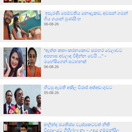
ඉපැරණි පෙම්වතිය නොදැකම, අවසන් ගමන්
ගිය ගයාන් මුණසිංහ
06-08-26
“ඇත්ත කතා කරනකොට සමහර වෙලාවට
අපහාස අවලාද විඳින්න වෙයි …” –
මහේෂිගෙන් සටහනක්
06-08-26
හිටපු ඇමති අකිල විරාජ් අත්අඩංගුවට
05-08-26
නලින්ද ජයතිස්ස වැස්සකටවත් නිතී
විද්‍යාලයට ගිහිල්ලා නෑ – උදය ගම්මන්පිල