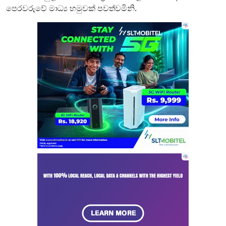
පෙරවරුවේ මාධ්‍ය හමුවක් පවත්වමිනි.