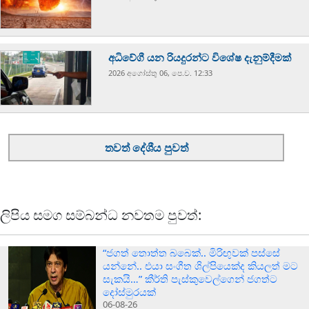
අධිවේගී යන රියදුරන්ට විශේෂ දැනුම්දීමක්
2026 අගෝස්‍තු 06, පෙ.ව. 12:33
තවත් දේශීය පුවත්
ලිපිය සමග සම්බන්ධ නවතම පුවත්:
“ජගත් තොත්ත බබෙක්.. මිරිඟුවක් පස්සේ
යන්නේ.. එයා සංගීත ශිල්පියෙක්ද කියලත් මට
සැකයි…” කීර්ති පැස්කුවෙල්ගෙන් ජගත්ට
දෝස්මුරයක්
06-08-26