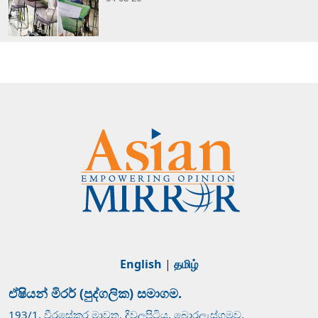
English
|
தமிழ்
ඒෂියන් මිරර් (පුද්ගලික) සමාගම.
193/1, වීරසේකර මාවත, දිවුලපිටිය, බොරලැස්ගමුව.