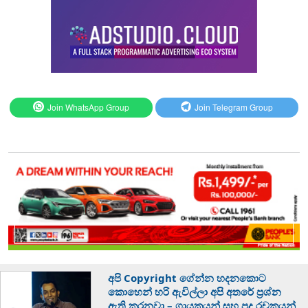
Join WhatsApp Group
Join Telegram Group
අපි Copyright ගේන්න හදනකොට
කොහෙන් හරි ඇවිල්ලා අපි අතරේ ප්‍රශ්න
ඇති කරනවා – ගායකයන් සහ පද රචකයන්