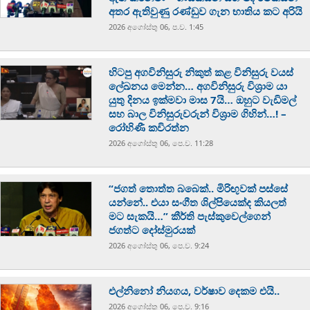
අතර ඇතිවුණු රණ්ඩුව ගැන භාතිය කට අරියි
2026 අගෝස්‍තු 06, ප.ව. 1:45
හිටපු අගවිනිසුරු නිකුත් කළ විනිසුරු වයස්
ලේඛනය මෙන්න… අගවිනිසුරු විශ්‍රාම යා
යුතු දිනය ඉක්මවා මාස 7යි… ඔහුට වැඩිමල්
සහ බාල විනිසුරුවරුන් විශ්‍රාම ගිහින්…! –
රෝහිණී කවිරත්න
2026 අගෝස්‍තු 06, පෙ.ව. 11:28
“ජගත් තොත්ත බබෙක්.. මිරිඟුවක් පස්සේ
යන්නේ.. එයා සංගීත ශිල්පියෙක්ද කියලත්
මට සැකයි…” කීර්ති පැස්කුවෙල්ගෙන්
ජගත්ට දෝස්මුරයක්
2026 අගෝස්‍තු 06, පෙ.ව. 9:24
එල්නිනෝ නියගය, වර්ෂාව දෙකම එයි..
2026 අගෝස්‍තු 06, පෙ.ව. 9:16