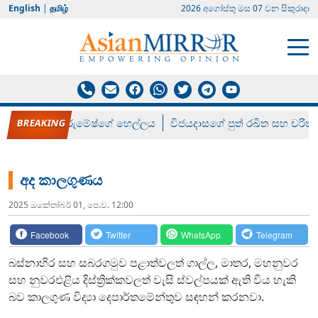
English
|
தமிழ்
2026 අගෝස්‍තු මස 07 වන සිකුරාදා
රන් ගෙනා රුමේෂ්ගේ හෙල්ලය
විජයදාසගේ පුත් රඛිත සහ චරිත්
අද කාලගුණය
2025 ඔක්‍තෝබර් 01, පෙ.ව. 12:00
Facebook
Twitter
WhatsApp
Telegram
බස්නාහිර සහ සබරගමුව පළාත්වලත් ගාල්ල, මාතර, මහනුවර
සහ නුවරඑළිය දිස්ත්‍රික්කවලත් වැසි ස්වල්පයක් ඇති විය හැකි
බව කාලගුණ විද්‍යා දෙපාර්තමේන්තුව සඳහන් කරනවා.