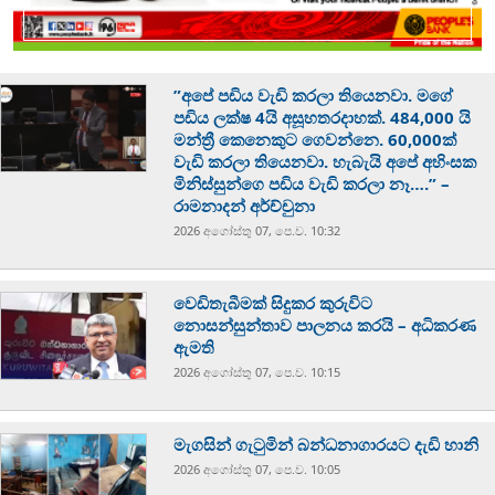
”අපේ පඩිය වැඩි කරලා තියෙනවා. මගේ
පඩිය ලක්ෂ 4යි අසූහතරදාහක්. 484,000 යි
මන්ත්‍රී කෙනෙකුට ගෙවන්නෙ. 60,000ක්
වැඩි කරලා තියෙනවා. හැබැයි අපේ අහිංසක
මිනිස්සුන්ගෙ පඩිය වැඩි කරලා නෑ….” –
රාමනාදන් අර්ච්චුනා
2026 අගෝස්‍තු 07, පෙ.ව. 10:32
වෙඩිතැබීමක් සිදුකර කුරුවිට
නොසන්සුන්තාව පාලනය කරයි – අධිකරණ
ඇමති
2026 අගෝස්‍තු 07, පෙ.ව. 10:15
මැගසින් ගැටුමින් බන්ධනාගාරයට දැඩි හානි
2026 අගෝස්‍තු 07, පෙ.ව. 10:05