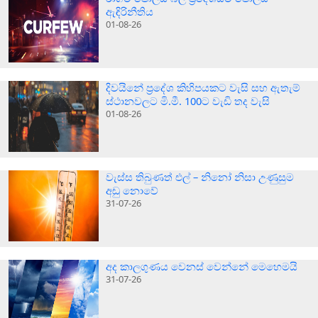
ඇඳිරිනීතිය
01-08-26
දිවයිනේ ප්‍රදේශ කිහිපයකට වැසි සහ ඇතැම්
ස්ථානවලට මි.මී. 100ට වැඩි තද වැසි
01-08-26
වැස්ස තිබුණත් එල් – නිනෝ නිසා උණුසුම
අඩු නොවේ
31-07-26
අද කාලගුණය වෙනස් වෙන්නේ මෙහෙමයි
31-07-26