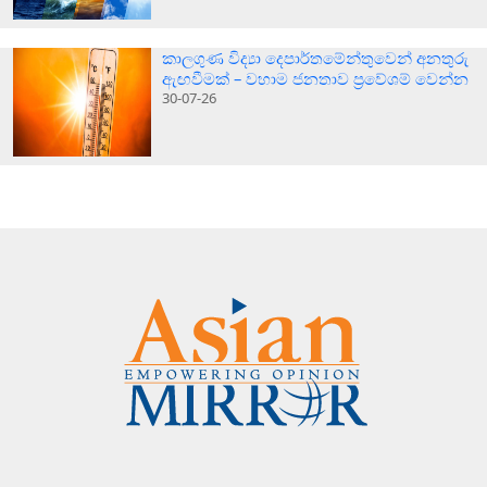
කාලගුණ විද්‍යා දෙපාර්තමේන්තුවෙන් අනතුරු
ඇඟවීමක් – වහාම ජනතාව ප්‍රවේශම් වෙන්න
30-07-26