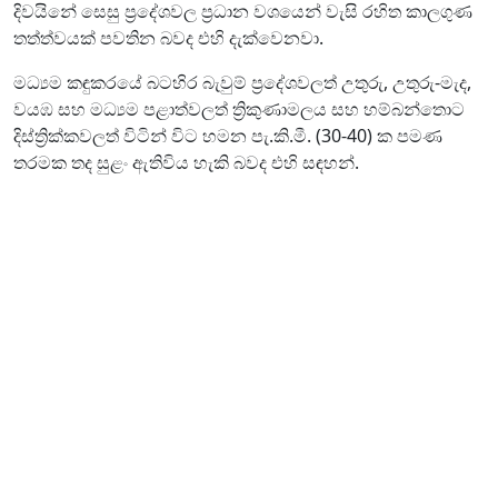
දිවයිනේ සෙසු ප්‍රදේශවල ප්‍රධාන වශයෙන් වැසි රහිත කාලගුණ
තත්ත්වයක් පවතින බවද එහි දැක්වෙනවා.
මධ්‍යම කඳුකරයේ බටහිර බැවුම් ප්‍රදේශවලත් උතුරු, උතුරු-මැද,
වයඹ සහ මධ්‍යම පළාත්වලත් ත්‍රිකුණාමලය සහ හම්බන්තොට
දිස්ත්‍රික්කවලත් විටින් විට හමන පැ.කි.මී. (30-40) ක පමණ
තරමක තද සුළං ඇතිවිය හැකි බවද එහි සඳහන්.