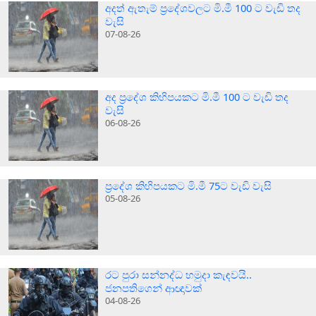
අදත් ඇතැම් ප්‍රදේශවලට මි.මී 100 ට වැඩි තද
වැසි
07-08-26
අද ප්‍රදේශ කිහිපයකට මි.මී 100 ට වැඩි තද
වැසි
06-08-26
ප්‍රදේශ කිහිපයකට මි.මී 75ට වැඩි වැසි
05-08-26
රට පුරා සන්නද්ධ හමුදා කැඳවයි..
ජනපතිගෙන් ආඥාවක්
04-08-26