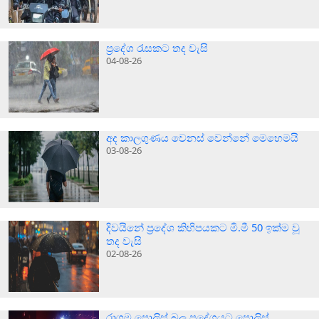
ප්‍රදේශ රැසකට තද වැසි
04-08-26
අද කාලගුණය වෙනස් වෙන්නේ මෙහෙමයි
03-08-26
දිවයිනේ ප්‍රදේශ කිහිපයකට මි.මී 50 ඉක්ම වූ
තද වැසි
02-08-26
රාගම පොලිස් බල ප්‍රදේශයට පොලිස්