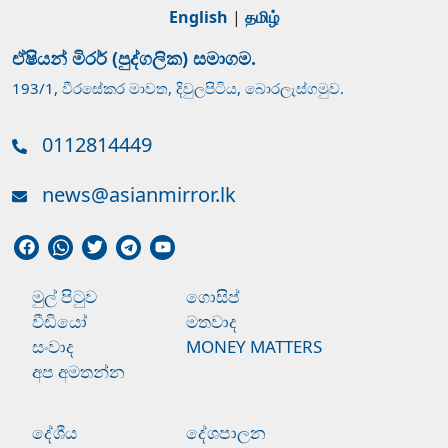
English
|
தமிழ்
ඒෂියන් මිරර් (පුද්ගලික) සමාගම.
193/1, වීරසේකර මාවත, දිවුලපිටිය, බොරලැස්ගමුව.
0112814449
news@asianmirror.lk
මුල් පිටුව
ගොසිප්
වීඩියෝ
මතවාද
සංවාද
MONEY MATTERS
අප අමතන්න
දේශීය
දේශපාලන