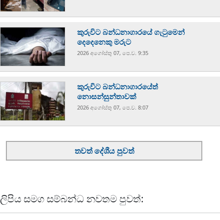
කුරුවිට බන්ධනාගාරයේ ගැටුමෙන්
දෙදෙනෙකු මරුට
2026 අගෝස්‍තු 07, පෙ.ව. 9:35
කුරුවිට බන්ධනාගාරයේත්
නොසන්සුන්තාවක්
2026 අගෝස්‍තු 07, පෙ.ව. 8:07
තවත් දේශීය පුවත්
ලිපිය සමග සම්බන්ධ නවතම පුවත්: