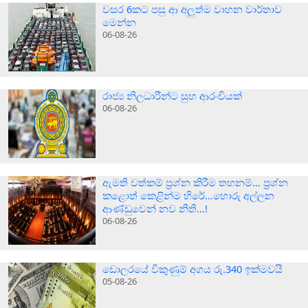
වසර 6කට පසු ආ අලුත්ම වාහන වාර්තාව
මෙන්න
06-08-26
රාජ්‍ය නිලධාරීන්ට සුභ ආරංචියක්
06-08-26
ඇමති වත්කම් ප්‍රශ්න කිරීම තහනම්… ප්‍රශ්න
කළොත් කෙළින්ම හිරේ…හොරු අල්ලන
ආණ්ඩුවෙන් නව නීති…!
06-08-26
ඩොලරයේ විකුණුම් අගය රු.340 ඉක්මවයි
05-08-26