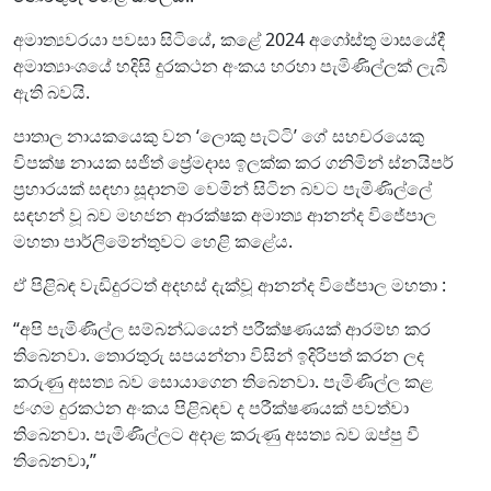
අමාත්‍යවරයා පවසා සිටියේ, කළේ 2024 අගෝස්තු මාසයේදී
අමාත්‍යාංශයේ හදිසි දුරකථන අංකය හරහා පැමිණිල්ලක් ලැබී
ඇති බවයි.
පාතාල නායකයෙකු වන ‘ලොකු පැට්ටි’ ගේ සහචරයෙකු
විපක්ෂ නායක සජිත් ප්‍රේමදාස ඉලක්ක කර ගනිමින් ස්නයිපර්
ප්‍රහාරයක් සඳහා සූදානම් වෙමින් සිටින බවට පැමිණිල්ලේ
සඳහන් වූ බව මහජන ආරක්ෂක අමාත්‍ය ආනන්ද විජේපාල
මහතා පාර්ලිමේන්තුවට හෙළි කළේය.
ඒ පිළිබඳ වැඩිදුරටත් අදහස් දැක්වූ ආනන්ද විජේපාල මහතා :
“අපි පැමිණිල්ල සම්බන්ධයෙන් පරීක්ෂණයක් ආරම්භ කර
තිබෙනවා. තොරතුරු සපයන්නා විසින් ඉදිරිපත් කරන ලද
කරුණු අසත්‍ය බව සොයාගෙන තිබෙනවා. පැමිණිල්ල කළ
ජංගම දුරකථන අංකය පිළිබඳව ද පරීක්ෂණයක් පවත්වා
තිබෙනවා. පැමිණිල්ලට අදාළ කරුණු අසත්‍ය බව ඔප්පු වී
තිබෙනවා,”