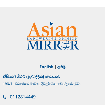
English
|
தமிழ்
ඒෂියන් මිරර් (පුද්ගලික) සමාගම.
193/1, වීරසේකර මාවත, දිවුලපිටිය, බොරලැස්ගමුව.
0112814449