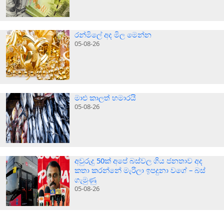
රන්මිලේ අද මිල මෙන්න
05-08-26
මාළු කාලත් හමාරයි
05-08-26
අවුරුදු 50ක් අපේ බස්වල ගිය ජනතාව අද
කතා කරන්නේ මැරිලා ඉපදුනා වගේ – බස්
ගැමුණු
05-08-26