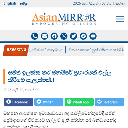
English
|
தமிழ்
2026 අගෝස්‍තු මස 07 වන සිකුරාදා
රන් ගෙනා රුමේෂ්ගේ හෙල්ලය
විජයදාසගේ පුත් රඛිත සහ චරිත්
සජිත් ඉලක්ක කර ස්නයිපර් ප්‍රහාරයක් එල්ල
කිරීමේ සැලැස්මක්.!
2025 මැයි 20, ප.ව. 5:09
Facebook
Twitter
WhatsApp
Telegram
මහජන ආරක්ෂක අමාත්‍යවරයා අද පාර්ලිමේන්තුවේදී සජිත්
ප්‍රේමදාසගේ ජීවිතයට එල්ල වී ඇති තර්ජන සම්බන්ධයෙන්ද
තොරතුරු හෙළි කලේය..