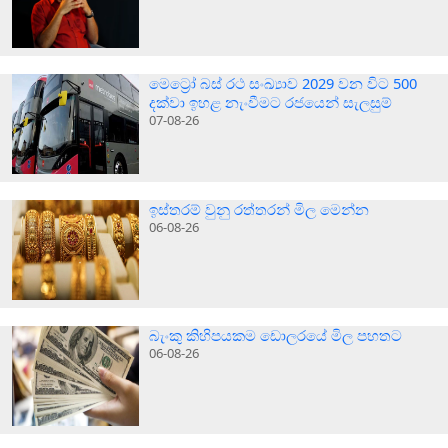
මෙට්‍රෝ බස් රථ සංඛ්‍යාව 2029 වන විට 500
දක්වා ඉහළ නැංවීමට රජයෙන් සැලසුම්
07-08-26
ඉස්තරම් වුනු රත්තරන් මිල මෙන්න
06-08-26
බැංකු කිහිපයකම ඩොලරයේ මිල පහතට
06-08-26