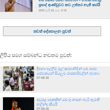
ප්‍රසාද් ආණ්ඩුවට කට උත්තර නැති කරයි
2025 මැයි 20, ප.ව. 6:18
තවත් දේශපාලන පුවත්
ලිපිය සමග සම්බන්ධ නවතම පුවත්:
දීමනා ඉල්ලීම් මුල් කරගනිමින් මේ රාජ්‍ය
සේවකයන් සියලුම රාජකාරිවලින් ඉවතට
07-08-26
අවුරුදු දෙකකින් ඩෙංගු නසන හැටි ඇමති
නලින්ද කියයි
07-08-26