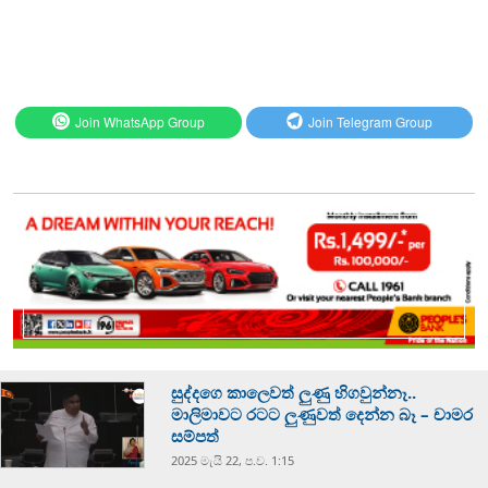
Join WhatsApp Group
Join Telegram Group
සුද්දගෙ කාලෙවත් ලුණු හිගවුන්නෑ..
මාලිමාවට රටට ලුණුවත් දෙන්න බෑ – චාමර
සම්පත්
2025 මැයි 22, ප.ව. 1:15