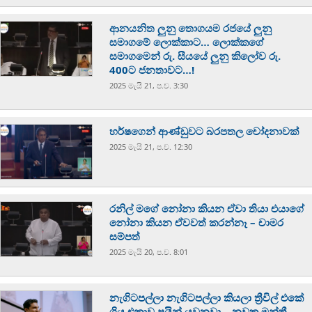
ආනයනිත ලුනු තොගයම රජයේ ලුනු
සමාගමේ ලොක්කාට… ලොක්කගේ
සමාගමෙන් රු. සීයයේ ලුනු කිලෝව රු.
400ට ජනතාවට…!
2025 මැයි 21, ප.ව. 3:30
හර්ෂගෙන් ආණ්ඩුවට බරපතල චෝදනාවක්
2025 මැයි 21, ප.ව. 12:30
රනිල් මගේ නෝනා කියන ඒවා තියා එයාගේ
නෝනා කියන ඒවවත් කරන්නෑ – චාමර
සම්පත්
2025 මැයි 20, ප.ව. 8:01
නැගිටපල්ලා නැගිටපල්ලා කියලා ත්‍රීවිල් එකේ
ගිය එකාව පයින් යවනවා – නවක මන්ත්‍රී