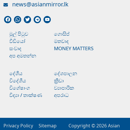
news@asianmirror.lk
මුල් පිටුව
ගොසිප්
වීඩියෝ
මතවාද
සංවාද
MONEY MATTERS
අප අමතන්න
දේශීය
දේශපාලන
විදේශීය
ක්‍රීඩා
විශේෂාංග
ව්‍යාපාරික
විද්‍යා / තාක්ෂණ
අපරාධ
Privacy Policy
Sitemap
Copyright © 2026
Asian