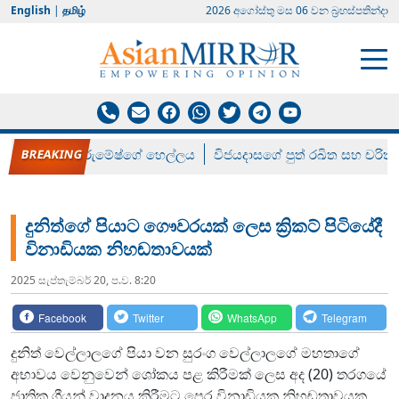
English
|
தமிழ்
2026 අගෝස්‍තු මස 06 වන බ්‍රහස්පතින්දා
රන් ගෙනා රුමේෂ්ගේ හෙල්ලය
විජයදාසගේ පුත් රඛිත සහ චරිත්
දුනිත්ගේ පියාට ගෞවරයක් ලෙස ක්‍රිකට් පිටියේදී
විනාඩියක නිහඬතාවයක්
2025 සැප්‍තැම්‍බර් 20, ප.ව. 8:20
Facebook
Twitter
WhatsApp
Telegram
දුනිත් වෙල්ලාලගේ පියා වන සුරංග වෙල්ලාලගේ මහතාගේ
අභාවය වෙනුවෙන් ශෝකය පළ කිරීමක් ලෙස අද (20) තරගයේ
ජාතික ගීයන් වාදනය කිරීමට පෙර විනාඩියක නිහඬතාවයක