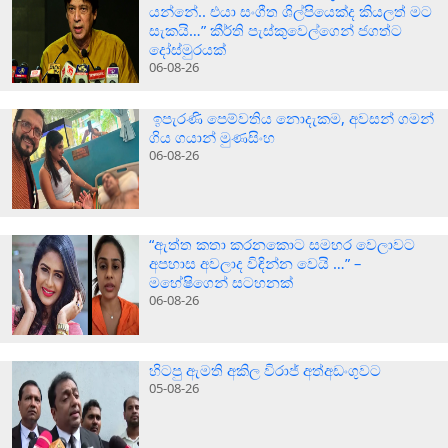
යන්නේ.. එයා සංගීත ශිල්පියෙක්ද කියලත් මට
සැකයි…” කීර්ති පැස්කුවෙල්ගෙන් ජගත්ට
දෝස්මුරයක්
06-08-26
ඉපැරණි පෙම්වතිය නොදැකම, අවසන් ගමන්
ගිය ගයාන් මුණසිංහ
06-08-26
“ඇත්ත කතා කරනකොට සමහර වෙලාවට
අපහාස අවලාද විඳින්න වෙයි …” –
මහේෂිගෙන් සටහනක්
06-08-26
හිටපු ඇමති අකිල විරාජ් අත්අඩංගුවට
05-08-26