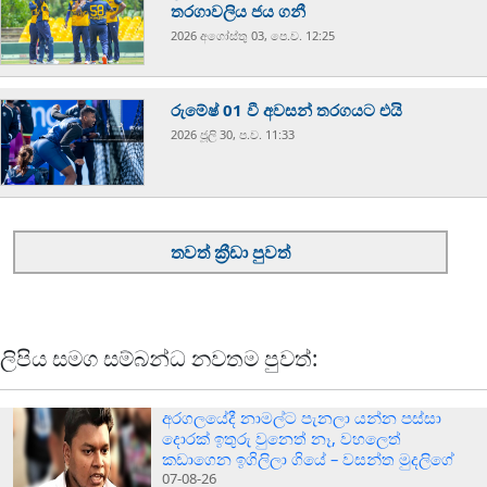
තරගාවලිය ජය ගනී
2026 අගෝස්‍තු 03, පෙ.ව. 12:25
රුමේෂ් 01 වී අවසන් තරගයට එයි
2026 ජූලි 30, ප.ව. 11:33
තවත් ක්‍රීඩා පුවත්
ලිපිය සමග සම්බන්ධ නවතම පුවත්:
අරගලයේදී නාමල්ට පැනලා යන්න පස්ස‍ා
දොරක් ඉතුරු වුනෙත් නෑ, වහලෙත්
කඩාගෙන ඉගිලිලා ගියේ – වසන්ත මුදලිගේ
07-08-26