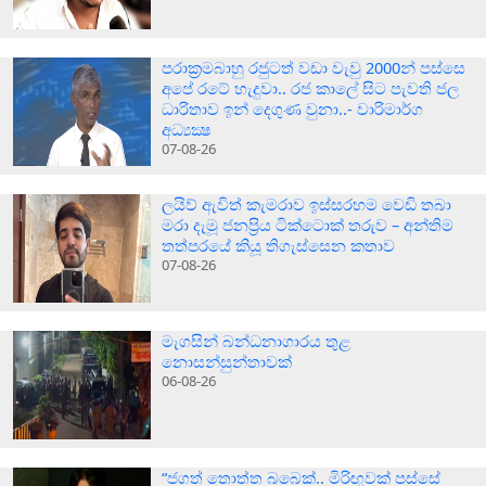
පරාක‍්‍රමබාහු රජුටත් වඩා වැවු 2000න් පස්සෙ
අපේ රටේ හැදුවා.. රජ කාලේ සිට පැවති ජල
ධාරිතාව ඉන් දෙගුණ වුනා..- වාරිමාර්ග
අධ්‍යක්‍ෂ
07-08-26
ලයිව් ඇවිත් කැමරාව ඉස්සරහම වෙඩි තබා
මරා දැමූ ජනප්‍රිය ටික්ටොක් තරුව – අන්තිම
තත්පරයේ කියූ තිගැස්සෙන කතාව
07-08-26
මැගසින් බන්ධනාගාරය තුළ
නොසන්සුන්තාවක්
06-08-26
“ජගත් තොත්ත බබෙක්.. මිරිඟුවක් පස්සේ