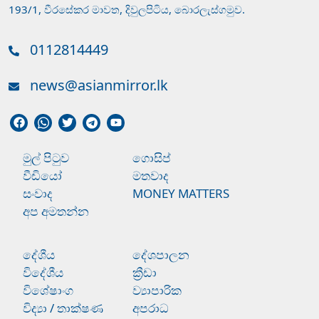
193/1, වීරසේකර මාවත, දිවුලපිටිය, බොරලැස්ගමුව.
0112814449
news@asianmirror.lk
මුල් පිටුව
ගොසිප්
වීඩියෝ
මතවාද
සංවාද
MONEY MATTERS
අප අමතන්න
දේශීය
දේශපාලන
විදේශීය
ක්‍රීඩා
විශේෂාංග
ව්‍යාපාරික
විද්‍යා / තාක්ෂණ
අපරාධ