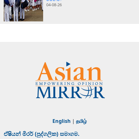
04-08-26
English
|
தமிழ்
ඒෂියන් මිරර් (පුද්ගලික) සමාගම.