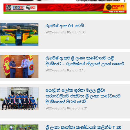
රුමේෂ් අංක 01 වෙයි
2026 අගෝස්‍තු 06, ප.ව. 1:36
රුමේෂ් ඇතුළු ශ්‍රී ලංකා කණ්ඩායම යළි
දිවයිනට – රුමේෂ්ගේ නිලයත් උසස් කෙරේ
2026 අගෝස්‍තු 05, ප.ව. 2:15
යොවුන් ලෝක ශූරතා මලල ක්‍රීඩා
තරගාවලියට එක්වන ශ්‍රී ලංකා කණ්ඩායම
දිවයිනෙන් පිටත් වෙයි
2026 අගෝස්‍තු 04, පෙ.ව. 8:21
ශ්‍රී ලංකා කාන්තා කණ්ඩායම කලින්ම T 20