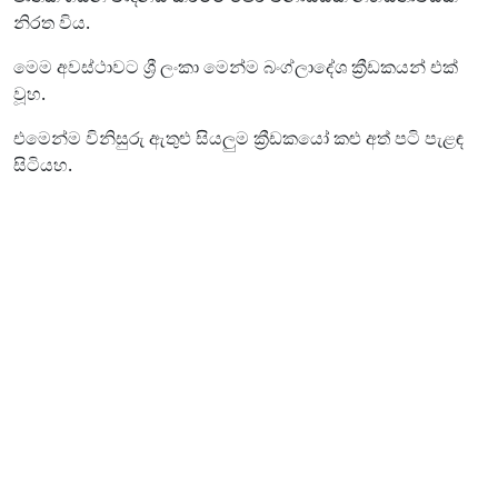
නිරත විය.
මෙම අවස්ථාවට ශ්‍රී ලංකා මෙන්ම බංග්ලාදේශ ක්‍රීඩකයන් එක්
වූහ.
එමෙන්ම විනිසුරු ඇතුළු සියලුම ක්‍රීඩකයෝ කළු අත් පටි පැළඳ
සිටියහ.