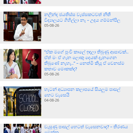
නලින්ද ජයතිස්ස වැස්සකටවත් නිතී
විද්‍යාලයට ගිහිල්ලා නෑ – උදය ගම්මන්පිල
05-08-26
“ඒක මගේ පුංචි කාලේ ඉඳලා තිබුණු ආසාවක්..
ඒත් මං ඒ ගැන ලොකු දෙයක් දැනගෙන
තිබුණේ නැහැ..” – නෙත්මි කියූ ඒ වෙනස්ම
කතාව මොකක්ද?
05-08-26
හැටන් අධ්‍යාපන කලාපයේ සියලුම පාසල්
හෙට වැසෙයි
04-08-26
වැසුණු පාසල් හෙටත් වැසෙනවාද? – තීරණය
මෙන්න