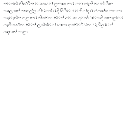
තවමත් නිශ්චිත වශයෙන් ප්‍රකාශ කර නොමැති බවත් ටික
කාලයක් තංගල්‍ල නිවසේ රැඳී සිටීමට මහින්ද රාජපක්ෂ මහතා
කැමැත්ත පළ කර තිබෙන බවත් අවශ්‍ය අවස්ථාවකදී කොළඹට
පැමිණෙන බවත් ලක්ෂ්මන් යාපා අබේවර්ධන වැඩිදුරටත්
සඳහන් කළා.