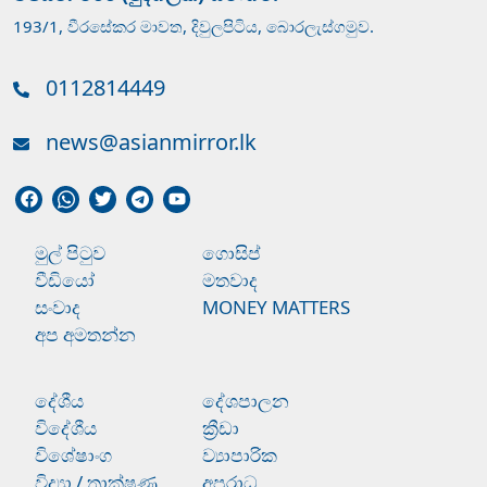
193/1, වීරසේකර මාවත, දිවුලපිටිය, බොරලැස්ගමුව.
0112814449
news@asianmirror.lk
මුල් පිටුව
ගොසිප්
වීඩියෝ
මතවාද
සංවාද
MONEY MATTERS
අප අමතන්න
දේශීය
දේශපාලන
විදේශීය
ක්‍රීඩා
විශේෂාංග
ව්‍යාපාරික
විද්‍යා / තාක්ෂණ
අපරාධ