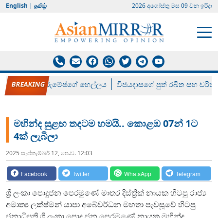
English
|
தமிழ்
2026 අගෝස්‍තු මස 09 වන ඉරිදා
රන් ගෙනා රුමේෂ්ගේ හෙල්ලය
විජයදාසගේ පුත් රඛිත සහ චරිත්
මහින්ද සුළඟ තදටම හමයි.. කොළඹ 07න් 1ට
4ක් ලැබිලා
2025 සැප්‍තැම්‍බර් 12, පෙ.ව. 12:03
Facebook
Twitter
WhatsApp
Telegram
ශ්‍රී ලංකා පොදුජන පෙරමුණේ මාතර දිස්ත්‍රික් නායක හිටපු රාජ්‍ය
අමාත්‍ය ලක්ෂ්මන් යාපා අබේවර්ධන මහතා පැවසූවේ හිටපු
ජනාධිපති ශ්‍රී ලංකා පොදු ජන පෙරමුණේ නායක මහින්ද