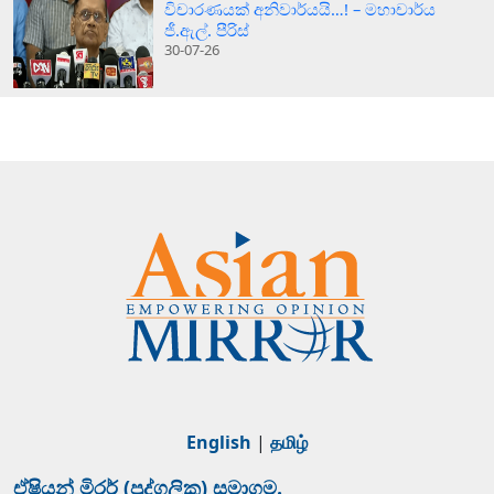
විචාරණයක් අනිවාර්යයි…! – මහාචාර්ය
ජී.ඇල්. පීරිස්
30-07-26
English
|
தமிழ்
ඒෂියන් මිරර් (පුද්ගලික) සමාගම.