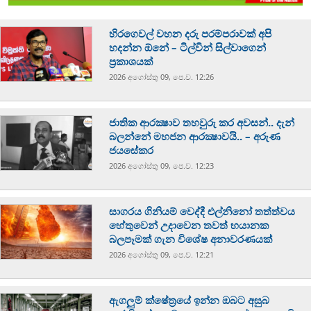
හිරගෙවල් වහන දරු පරම්පරාවක් අපි
හදන්න ඕනේ – ටිල්වින් සිල්වාගෙන්
ප්‍රකාශයක්
2026 අගෝස්‍තු 09, පෙ.ව. 12:26
ජාතික ආරක්‍ෂාව තහවුරු කර අවසන්.. දැන්
බලන්නේ මහජන ආරක්‍ෂාවයි.. – අරුණ
ජයසේකර
2026 අගෝස්‍තු 09, පෙ.ව. 12:23
සාගරය ගිනියම් වෙද්දී එල්නිනෝ තත්ත්වය
හේතුවෙන් උදාවෙන තවත් භයානක
බලපෑමක් ගැන විශේෂ අනාවරණයක්
2026 අගෝස්‍තු 09, පෙ.ව. 12:21
ඇගලුම් ක්ෂේත්‍රයේ ඉන්න ඔබට අසුබ