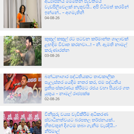
අධ්‍යාපනය මෙතෙන් පැවතියේ
වැඩපිලිවෙලක් නැතුවයි.. අපි විධිමත් කරමින්
ඉන්නේ.. – අගමැතිනි
04-08-26
කුකුල් කකුල් රට පටවන කර්මාන්ත ශාලාවක්
ළඟදිම විවෘත කරනවා…! – නි. ඇමති නාමල්
කරුණාරත්න
03-08-26
බන්ධනාගාර පද්ධතියකට තාවකාලික
පැලැස්තර යෙදීම නතර කර, එම පද්ධතිය
ප්‍රතිසංස්කරණය කිරීමට රජය වහා පියවර ගත
යුතුය – නාමල් රාජපක්ෂ
02-08-26
විනිසුරු වයස වැඩිකිරීම අධිකරණ
ස්වාධීනත්වයට බරපතල තර්ජනයක්..
හිතවතුන් දිගටම තබා ගැනීම වැරදියි..-
නිර්මාල්