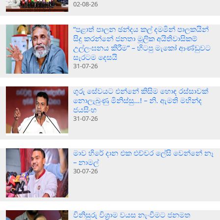
02-08-26
“පළාත් පාලන ඡන්දය කල් දමමින් පාලකයින්
සිදු කරන්නේ ජනතා මූලික අයිතිවාසිකම්
උල්ලංඝනය කිරීම” – හිටපු මැකෝ ආණ්ඩුවට
සැරටම දෙසයි
31-07-26
ගුරු සේවයට එන්නේ කිසිම හොඳ රස්සාවක්
නොලැබුණු මිනිස්සු…! – නි. ඇමති මහින්ද
ජයසිංහ
31-07-26
මාව හිරේ දාන එක එච්චර ලේසි වෙන්නේ නෑ
– නාමල්
30-07-26
විනිසුරු විශ්‍රාම වයස නැංවීමට ජනමත