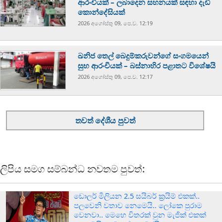
ආරංචියක් – ලබාදෙන සහනයක් සඳහා දැඩි
කොන්දේසියක්
2026 අගෝස්‍තු 09, පෙ.ව. 12:19
ඛනිජ තෙල් බෙදුම්කරුවන්ගේ සංගමයෙන්
සුභ ආරංචියක් – බස්නාහිර පළාතට විශේෂයි
2026 අගෝස්‍තු 09, පෙ.ව. 12:17
තවත් දේශීය පුවත්
ලිපිය සමග සම්බන්ධ නවතම පුවත්:
ඩොලර් මිලියන 2.5 සයිබර් ක‍්‍රයිම් එකක්..
පලවෙනි වතාව නෙමෙයි.. ලෝකෙ පුරාම
වෙනවා.. මෙහෙ විතරක් වුන මැජික් එකක්