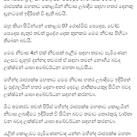
රාජපක්ෂ මහතාට කොළඹින් නිවාස ලබාදීම සඳහා හතර දෙනකු
දැනටමත් ඉදිරිපත් වී ඇති බවයි.
ඔහු කියා සිටින්නේ කොළඹ 07 රොස්මීඩ් පෙදෙස, වෝඩ්
පෙදෙස ඇතුළු තවත් ප්‍රදේශ දෙක තුනකම මෙම නිවාස පිහිටා
තිබෙන බවයි.
මෙම නිවාස 4න් ඵක් නිවසක් බැලීම සඳහා තමාට පැමිණෙන
ලෙසට දැනුම් දුන්නද තවමත් ඒ සඳහා තමන් නොගිය බවද
ලක්ෂ්මන් යාපා අබේවර්ධන මහතා පැවසීය.
මහින්ද රාජපක්ෂ මහතාට මෙම නිවාස හතර ලබාදීමට ඉදිරිපත්
වූ පුද්ගලයින් හතර දෙනා අතර දෙමළ ජාතිකයෙකුද සිටින බවද
ලක්ෂ්මන් යාපා අබේවර්ධන සඳහන් කරනවා.
මීට අමතරව තවත් පිරිස් මහින්ද රාජපක්ෂ මහතාට කොළඹින්
නිවාස ලබාදීමට ඉදිරිපත් වී සිටින බවට තමාට තොරතුරු වාර්තා
වන බවද ලක්ෂ්මන් යාපා අබේවර්ධන සඳහන් කරනවා.
යළිත් කොළඹට පැමිණෙනවාද යන්න මහින්ද රාජපක්ෂ මහතා