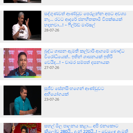
සද්ගුණවත් ආණ්ඩුව පෙරළන්න අපට අවශ්‍ය
නෑ… රටට ආදරේ ජනහිතකාමී විපක්ෂයක්
හදනවා…! – ෆීල්ර්ඩ් මාර්ෂල්
28-07-26
බුද්ධ ශාසන ඇමති කල්වාරි ආගමේ බෞද්ධ
විරෝධියෙක්.. ඉතින් ශාසනයක් ඉතිරි
වෙයිද…! – චාමර සම්පත් දසනායක
27-07-26
සුජීව සේනසිංහගෙන් ආණ්ඩුවට
අභියෝගයක්
23-07-26
සහල් මිල පාලනය කළා… අපි එනකොට
කිලෝව 280යි.. දැන් 220යි..! – වෙළෙඳ ඇමති