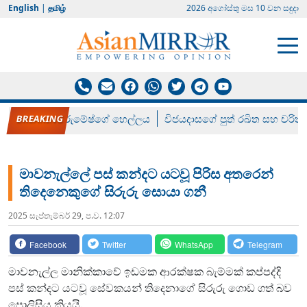
English
|
தமிழ்
2026 අගෝස්‍තු මස 10 වන සඳුදා
රන් ගෙනා රුමේෂ්ගේ හෙල්ලය
විජයදාසගේ පුත් රඛිත සහ චරිත්
මාවනැල්ලේ පස් කන්දට යටවූ පිරිස අතරෙන්
තිදෙනෙකුගේ සිරුරු සොයා ගනී
2025 සැප්‍තැම්‍බර් 29, ප.ව. 12:07
Facebook
Twitter
WhatsApp
Telegram
මාවනැල්ල මානික්කාවේ ඉඩමක ආරක්ෂක බැම්මක් කප්පද්දි
පස් කන්දට යටවූ සේවකයන් තිදෙනාගේ සිරුරු ගොඩ ගත් බව
පොලිසිය කියයි.