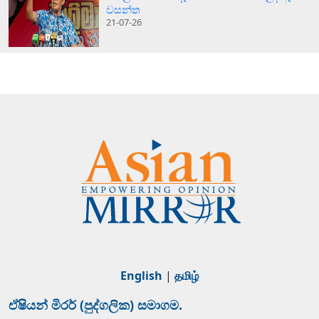
වසන්ත
21-07-26
English
|
தமிழ்
ඒෂියන් මිරර් (පුද්ගලික) සමාගම.