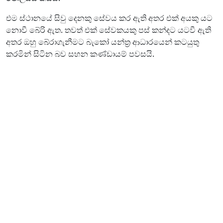
එම ස්ථානයේ සිවු දෙනකු සේවය කර ඇති අතර එක් අයකු යට
නොවී බේරි ඇත. තවත් එක් සේවකයකු පස් කන්දට යටවී ඇති
අතර ඔහු බේරාගැනීමට බැකෝ යන්ත්‍ර ආධාරයෙන් කටයුතු
කරමින් සිටින බව සහන කණ්ඩායම් පවසයි.