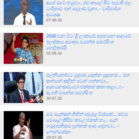
අපේ රටේ හැදුවා.. රජ කාලේ සිට පැවති ජල
ධාරිතාව ඉන් දෙගුණ වුනා..- වාරිමාර්ග
අධ්‍යක්‍ෂ
07-08-26
2030 වන විට ශ්‍රී ලංකාවේ අපනයන ආදායම්
ඉලක්කය අමාත්‍ය වසන්ත සමරසිංහ
හෙළිකරයි
02-08-26
එල්නිනෝවට මුහුණ දෙන්න සූදානම්… මහ
කන්නේ කලින් පටන් ගන්නවා…
ආනයනකරුවෝ එක්කත් කතා කළා…! –
ඇමති වසන්ත සමරසිංහ
30-07-26
මම පැන්ෂන් ගිහින් අවුරුදු විස්සක්… තවම
මොළේ කිසිම කචල් එකක් නෑ… දැන්
හමුදාපතිකම දුන්නත් අණ දෙනවා… –
ෆොන්සේකා
29-07-26