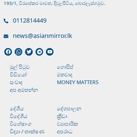
193/1, වීරසේකර මාවත, දිවුලපිටිය, බොරලැස්ගමුව.
0112814449
news@asianmirror.lk
මුල් පිටුව
ගොසිප්
වීඩියෝ
මතවාද
සංවාද
MONEY MATTERS
අප අමතන්න
දේශීය
දේශපාලන
විදේශීය
ක්‍රීඩා
විශේෂාංග
ව්‍යාපාරික
විද්‍යා / තාක්ෂණ
අපරාධ