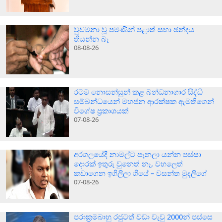
වුවමනා වූ පමණින් පළාත් සභා ඡන්දය
තියන්න බෑ
08-08-26
රටම නොසන්සුන් කළ බන්ධනාගාර සිද්ධි
සම්බන්ධයෙන් මහජන ආරක්ෂක ඇමතිගෙන්
විශේෂ ප්‍රකාශයක්
07-08-26
අරගලයේදී නාමල්ට පැනලා යන්න පස්ස‍ා
දොරක් ඉතුරු වුනෙත් නෑ, වහලෙත්
කඩාගෙන ඉගිලිලා ගියේ – වසන්ත මුදලිගේ
07-08-26
පරාක‍්‍රමබාහු රජුටත් වඩා වැවු 2000න් පස්සෙ