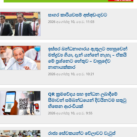
සාගර කාරියවසම් අත්අඩංගුවට
2026 අගෝස්‍තු 10, පෙ.ව. 11:03
ඉස්සර බන්ධනාගාරය ඇතුලට පහසුවෙන්
මත්ද්‍රව්‍ය ගියා, දැන් යන්නේ නැහැ – ඒකයි
මේ ප්‍රශ්නෙට හේතුව – වාසුදේව
නානායක්කාර
2026 අගෝස්‍තු 10, පෙ.ව. 10:21
QR ක්‍රමවේදය සහ ඉන්ධන ලබාදීමේ
සීමාවන් සම්බන්ධයෙන් දිවයිනටම සතුටු
හිතෙන ආරංචියක්
2026 අගෝස්‍තු 10, පෙ.ව. 9:55
රාජ්‍ය සේවකයන්ට වේලාවට වැටුප්