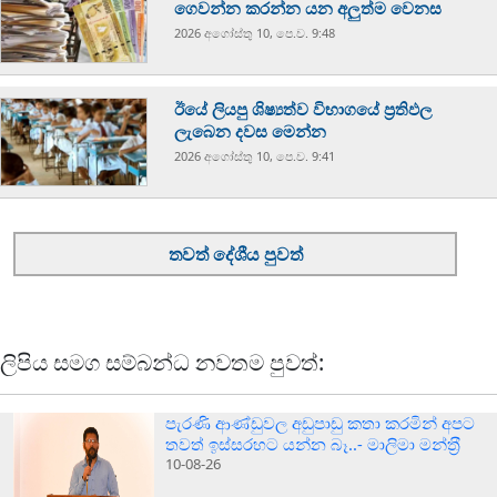
ගෙවන්න කරන්න යන අලුත්ම වෙනස
2026 අගෝස්‍තු 10, පෙ.ව. 9:48
ඊයේ ලියපු ශිෂ්‍යත්ව විභාගයේ ප්‍රතිඵල
ලැබෙන දවස මෙන්න
2026 අගෝස්‍තු 10, පෙ.ව. 9:41
තවත් දේශීය පුවත්
ලිපිය සමග සම්බන්ධ නවතම පුවත්:
පැරණි ආණ්ඩුවල අඩුපාඩු කතා කරමින් අපට
තවත් ඉස්සරහට යන්න බෑ..- මාලිමා මන්ත‍්‍රී
10-08-26