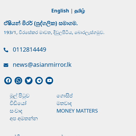
English
|
தமிழ்
ඒෂියන් මිරර් (පුද්ගලික) සමාගම.
193/1, වීරසේකර මාවත, දිවුලපිටිය, බොරලැස්ගමුව.
0112814449
news@asianmirror.lk
මුල් පිටුව
ගොසිප්
වීඩියෝ
මතවාද
සංවාද
MONEY MATTERS
අප අමතන්න