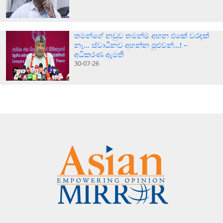
තමන්ගේ නඩුව තමන්ම අහන එකේ වරදක්
නෑ… ස්වාධීනව අහන්න පුළුවන්…! –
අධිකරණ ඇමති
30-07-26