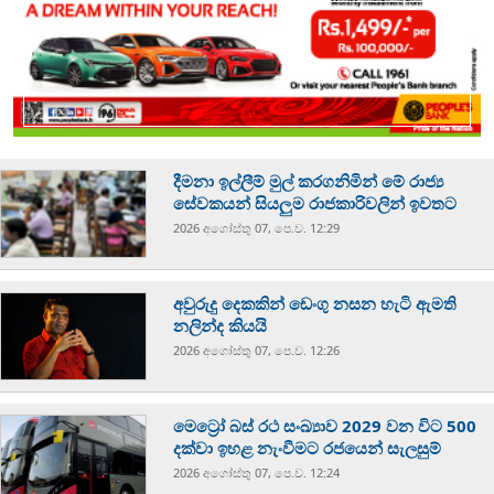
දීමනා ඉල්ලීම් මුල් කරගනිමින් මේ රාජ්‍ය
සේවකයන් සියලුම රාජකාරිවලින් ඉවතට
2026 අගෝස්‍තු 07, පෙ.ව. 12:29
අවුරුදු දෙකකින් ඩෙංගු නසන හැටි ඇමති
නලින්ද කියයි
2026 අගෝස්‍තු 07, පෙ.ව. 12:26
මෙට්‍රෝ බස් රථ සංඛ්‍යාව 2029 වන විට 500
දක්වා ඉහළ නැංවීමට රජයෙන් සැලසුම්
2026 අගෝස්‍තු 07, පෙ.ව. 12:24