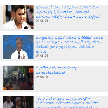
අරගලයේදී නාමල්ට පැනලා යන්න පස්ස‍ා
දොරක් ඉතුරු වුනෙත් නෑ, වහලෙත්
කඩාගෙන ඉගිලිලා ගියේ – වසන්ත මුදලිගේ
07-08-26
පරාක‍්‍රමබාහු රජුටත් වඩා වැවු 2000න් පස්සෙ
අපේ රටේ හැදුවා.. රජ කාලේ සිට පැවති ජල
ධාරිතාව ඉන් දෙගුණ වුනා..- වාරිමාර්ග
අධ්‍යක්‍ෂ
07-08-26
මැගසින් බන්ධනාගාරය තුළ
නොසන්සුන්තාවක්
06-08-26
“මහර ගිනි තැබුවේ සැලසුමකටද?” –
බන්ධනාගාර පරිපාලනය අඩපණ කරන්න
හදපු කුමන්ත්‍රණය අධිකරණ ඇමති කියයි