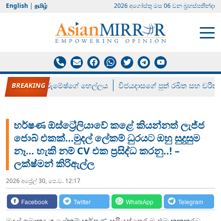
English
|
தமிழ்
2026 අගෝස්‍තු මස 06 වන බ්‍රහස්පතින්දා
රන් ගෙනා රුමේෂ්ගේ හෙල්ලය
විජයදාසගේ පුත් රඛිත සහ චරිත්
හර්ෂණ ඕස්ට්‍රේලියාවේ කළේ කියන්නත් ලැජ්ජ
ජොබ් එකක්…මුදල් ලේකම් ධුරයට ඔහු සුදුසුම
නෑ… හැකි නම් CV එක ප්‍රසිද්ධ කරනු..! –
ලක්ෂ්මන් කිරිඇල්ල
2026 අප්‍රේල් 30, පෙ.ව. 12:17
Facebook
Twitter
WhatsApp
Telegram
මුදල් අමාත්‍යංශ ලේකම් හර්ෂණ සූරියප්පෙරුම එම තනතුරට