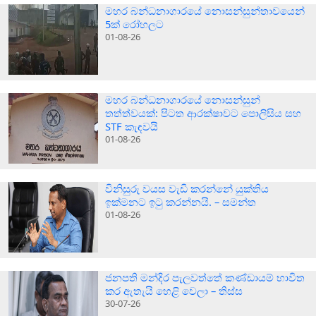
මහර බන්ධනාගාරයේ නොසන්සුන්තාවයෙන්
5ක් රෝහලට
01-08-26
මහර බන්ධනාගාරයේ නොසන්සුන්
තත්ත්වයක්: පිටත ආරක්ෂාවට පොලිසිය සහ
STF කැඳවයි
01-08-26
විනිසුරු වයස වැඩි කරන්නේ යුක්තිය
ඉක්මනට ඉටු කරන්නයි. – සමන්ත
01-08-26
ජනපති මන්දිර පැලවත්තේ කණ්ඩායම් භාවිත
කර ඇතැයි හෙළි වෙලා – තිස්ස
30-07-26