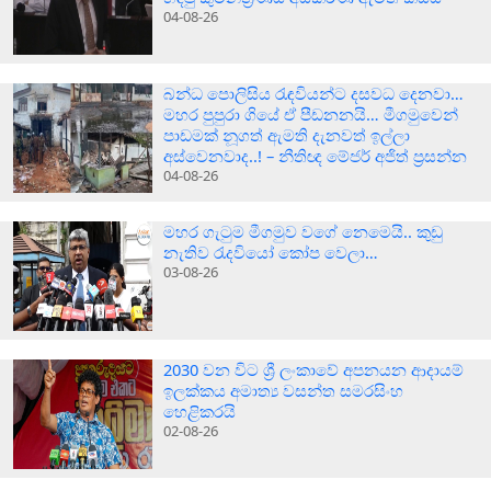
04-08-26
බන්ධ පොලිසිය රැඳවියන්ට දසවධ දෙනවා…
මහර පුපුරා ගියේ ඒ පීඩනනයි… මීගමුවෙන්
පාඩමක් නූගත් ඇමති දැනවත් ඉල්ලා
අස්වෙනවාද..! – නීතිඥ මේජර් අජිත් ප්‍රසන්න
04-08-26
මහර ගැටුම මීගමුව වගේ නෙමෙයි.. කුඩු
නැතිව රැදවියෝ කෝප වෙලා…
03-08-26
2030 වන විට ශ්‍රී ලංකාවේ අපනයන ආදායම්
ඉලක්කය අමාත්‍ය වසන්ත සමරසිංහ
හෙළිකරයි
02-08-26