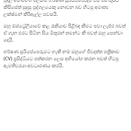
කිසිසේත් සුදුසු පුද්ගලයෙකු නොවන බව හිටපු අමාත්‍ය
ලක්ෂ්මන් කිරිඇල්ල පවසයි.
ඔහු ඕස්ට්‍රේලියාවේ කළ රැකියාව පිළිබඳ කීමට පවා ලැජ්ජ බවත්
ඒ ගැන එරට සිටින සිය මිතුරන් තමන්ට කී බවත් ඔහු පෙන්වා
දෙයි.
හර්ෂණ සූරියප්පෙරුමට හැකි නම් ඔහුගේ ජීවදත්ත පත්‍රිකාව
(CV) ප්‍රසිද්ධියට පත්කරන ලෙස අභියෝග කරන බවත් හිටපු
ඇමතිවරයා අවධාරණය කරයි.