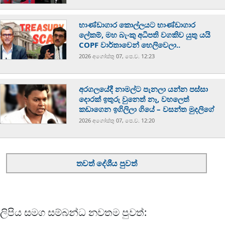
භාණ්ඩාගාර කොල්ලයට භාණ්ඩාගාර
ලේකම්, මහ බැංකු අධිපති වගකිව යුතු යයි
COPF වාර්තාවෙන් හෙලිවෙලා..
2026 අගෝස්‍තු 07, පෙ.ව. 12:23
අරගලයේදී නාමල්ට පැනලා යන්න පස්ස‍ා
දොරක් ඉතුරු වුනෙත් නෑ, වහලෙත්
කඩාගෙන ඉගිලිලා ගියේ – වසන්ත මුදලිගේ
2026 අගෝස්‍තු 07, පෙ.ව. 12:20
තවත් දේශීය පුවත්
ලිපිය සමග සම්බන්ධ නවතම පුවත්: