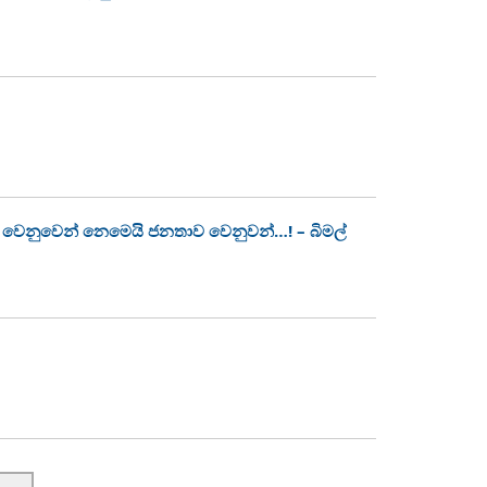
වෙනුවෙන් නෙමෙයි ජනතාව වෙනුවන්…! – බිමල්