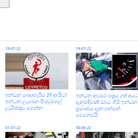
19-07-22
18-07-22
ඉන්ධන බෙදාහැරීම 21 දා සිට!
ඉන්ධන අවසර පත්‍රය ගත් අය
ඉන්ධන ලැබෙන පිරවුම්හල්
දැනුම්දීමක්! ඔබට හිමි ඉන්ධන
ලැයිස්තුව මෙන්න
ප්‍රමාණය දැන ගන්නේ
මෙහෙමයි
01-07-22
30-06-22