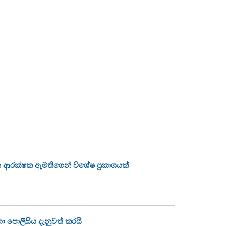
 ආරක්ෂක ඇමතිගෙන් විශේෂ ප්‍රකාශයක්
හා පොලීසිය දැනුවත් කරයි