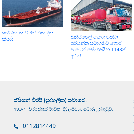
ඉන්ධන නැව් 3ක් එන දින
ඛනිජතෙල් තොග ගබඩා
කියයි
පර්යන්ත සමාගමට හොර
පාරෙන් සේවකයින් 1148ක්
අරන්
ඒෂියන් මිරර් (පුද්ගලික) සමාගම.
193/1, වීරසේකර මාවත, දිවුලපිටිය, බොරලැස්ගමුව.
0112814449