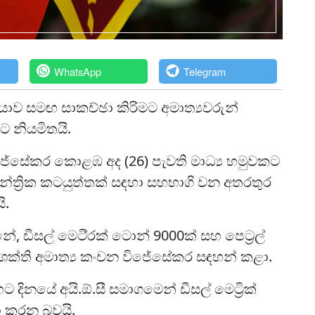
WhatsApp
Telegram
යාව සමඟ සාකච්ඡා කිරිමට අමාත්‍යවරුන්
 නියමිතයි.
විජේසේකර කොළඹ අද (26) පැවති මාධ්‍ය හමුවකට
න්ත්‍රික කටයුත්තක් සඳහා සහභාගි වන අතරතුර
ි.
 ඩීසල් මෙටි්‍රක් ටොන් 9000ක් සහ පෙට්‍රල්
ලශක්ති අමාත්‍ය කංචන විජේසේකර සඳහන් කළා.
ට දිනයේ අයි.ඕ.සී සමාගමෙන් ඩීසල් මෙට්‍රික්
ා කරන බවයි.