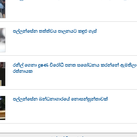
පල්ලන්සේන තත්ත්වය පාලනයට කඳුළු ගෑස්
රනිල් ගෙනා දූෂණ විරෝධී පනත සශෝධනය කරන්නේ ඇමතිලා 
රත්නායක
පල්ලන්සේන බන්ධනාගාරයේ නොසන්සුන්තාවක්