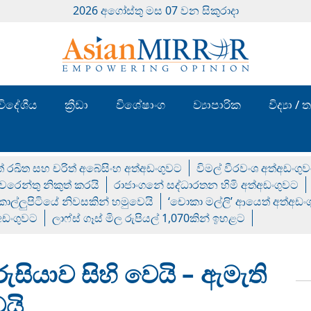
2026 අගෝස්‍තු මස 07 වන සිකුරාදා
විදේශීය
ක්‍රීඩා
විශේෂාංග
ව්‍යාපාරික
විද්‍යා 
් රඛිත සහ චරිත් අබේසිංහ අත්අඩංගුවට
විමල් වීරවංශ අත්අඩංගු
රෙන්තු නිකුත් කරයි
රාජාංගනේ සද්ධාරතන හිමි අත්අඩංගුවට
 කොල්ලුපිටියේ නිවසකින් හමුවෙයි
‘චොකා මල්ලි’ ආයෙත් අත්අඩං
්අඩංගුවට
ලාෆ්ස් ගෑස් මිල රුපියල් 1,070කින් ඉහළට
සියාව සිහි වෙයි – ඇමැති
යි