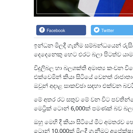
Facebook
Twitter
ඉන්ධන මිලදී ගැනීම සම්බන්ධයෙන් රුසි
දෙදෙනෙකු හෙට එරට බලා පිටත්ව යාමට
විදුලිබල හා බලශක්ති අමාත්‍ය කංචන 
එක්වෙමින් කියා සිටියේ වෙනත් රාජාතා
ඔවුන් අදාළ සාකච්ඡා සඳහා එක්වන බවය
මේ අතර රට සතුව මේ වන විට පවතින්නේ,
මෙට්‍රික් ටොන් 6,000ක් පමණක් බව බ
ඔහු මෙහි දී කියා සිටියේ මීට අමතරව හෙ
ටොන් 10,000ක් මිලදී ගැනීමට අපේක්ෂ