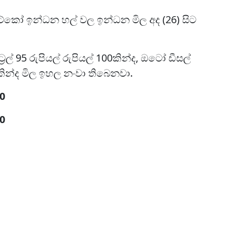
ට්කෝ ඉන්ධන හල් වල ඉන්ධන මිල අද (26) සිට
ට්‍රල් 95 රුපියල් රුපියල් 100කින්ද, ඔටෝ ඩීසල්
 75කින්ද මිල ඉහල නංවා තිබෙනවා.
70
50