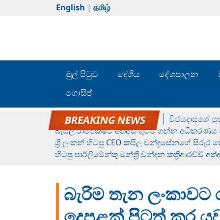
English
|
தமிழ்
මුල් පිටුව
දේශීය
දේශපාලන
ගොසිප්
රන් ගෙනා රුමේෂ්ගේ හෙල්ලය
විජයදාසගේ පුත
බැසිල් රාජපක්ෂව අත්අඩංගුවට ගන්න අධිකරණය ව
ශ්‍රී ලංකන් හිටපු CEO කපිල චන්ද්‍රසේනගේ සිරුර
හිටපු පාර්ලිමේන්තු මන්ත්‍රී චන්දන කත්‍රිආරච්චි අත
බැරිම තැන ලංකාවට රු
දෙපළක් පිටත් කර යව