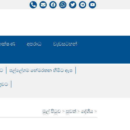
/ තාක්ෂණ
අපරාධ
වැඩසටහන්
වට
පල්ලේගම හේමරතන හිමිට ඇප
ගුවට
මුල් පිටුව
>
පුවත්
>
දේශීය
>