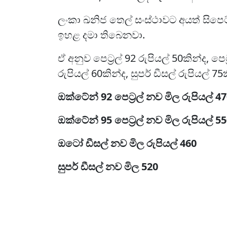
ලංකා ඛනිජ තෙල් සංස්ථාවට අයත් සිපෙ
ඉහළ දමා තිබෙනවා.
ඒ අනුව පෙට්‍රල් 92 රුපියල් 50කින්ද, පෙ
රුපියල් 60කින්ද, සුපර් ඩීසල් රුපියල්
ඔක්ටේන් 92 පෙට්‍රල් නව මිල රුපියල් 4
ඔක්ටේන් 95 පෙට්‍රල් නව මිල රුපියල් 5
ඔටෝ ඩීසල් නව මිල රුපියල් 460
සුපර් ඩීසල් නව මිල 520