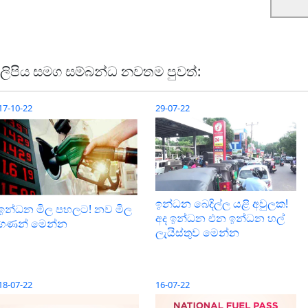
ලිපිය සමග සම්බන්ධ නවතම පුවත්:
17-10-22
29-07-22
ඉන්ධන බෙදිල්ල යළි අවුලක!
ඉන්ධන මිල පහලට! නව මිල
අද ඉන්ධන එන ඉන්ධන හල්
ගණන් මෙන්න
ලැයිස්තුව මෙන්න
18-07-22
16-07-22