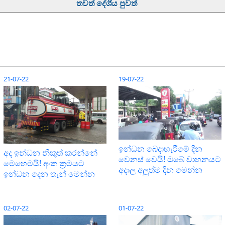
තවත් දේශීය පුවත්
21-07-22
19-07-22
ඉන්ධන බෙදාහැරීමේ දින
අද ඉන්ධන නිකුත් කරන්නේ
වෙනස් වෙයි! ඔබේ වාහනයට
මෙහෙමයි! අංක ක්‍රමයට
අදාල අලුත්ම දින මෙන්න
ඉන්ධන දෙන තැන් මෙන්න
02-07-22
01-07-22