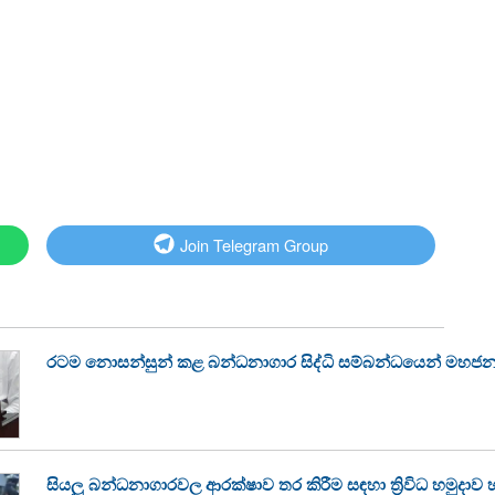
Join Telegram Group
රටම නොසන්සුන් කළ බන්ධනාගාර සිද්ධි සම්බන්ධයෙන් මහජන
සියලු බන්ධනාගාරවල ආරක්ෂාව තර කිරීම සඳහා ත්‍රිවිධ හමුදාව 