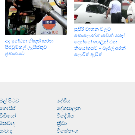
සුපිරි වාහන වලට
කොලොන්නාවෙන් තෙල්
අද ඉන්ධන නිකුත් කරන
දෙන්නේ ඉහළින් එන
පිරවුම්හල් ලැයිස්තුව
නියෝගයට – බැරල් අරන්
ප්‍රකාශයට
ලොරිත් ඇවිත්
මුල් පිටුව
දේශීය
ගොසිප්
දේශපාලන
වීඩියෝ
විදේශීය
මතවාද
ක්‍රීඩා
සංවාද
විශේෂාංග