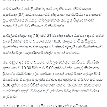
මෙම සතියේ පාර්ලිමේන්තු කටයුතු තීරණය කිරීම සදහා
පසුගියදා (07) කථානායක මහින්ද යාපා අබේවර්ධන මහතාගේ
ප්‍රධානත්වයෙන් රැස්වූ පාර්ලිමේන්තු කටයුතු පිළිබද කාරක
සභාවේදී මේ බව තීරණය වී තිබෙනවා.
පාර්ලිමේන්තුව අද (18) සිට 21 වැනිදා දක්වා රැස්වන අතර මෙම
සෑම දිනකම පෙ.ව 9.30-පෙ.ව 10.30 කාලය වාචික පිළිතුරු
අපේක්ෂා කරන ප්‍රශ්න සදහා වෙන්කර ඇතැයි පාර්ලිමේන්තුවේ
සන්නිවේදන දෙපාර්තමේන්තුව සඳහන් කරනවා.
මේ අනුව අද පෙ.ව 9.30 ට පාර්ලිමේන්තුව රැස්වීමට නියමිත
අතර පෙ.ව 10.30 සිට ප.ව 5.00 දක්වා ඛනිජ තෙල් නිෂ්පාදන
(විශේෂ විධිවිධාන) (සංශෝධන) පනත් කෙටුම්පත දෙවැනිවර
කියැවීමේ විවාදය පැවැත්වෙනවා. අනතුරුව ප.ව 5.00 සිට ප.ව
5.30 දක්වා රජය විසින් ගෙනෙන සභාව කල්තබන අවස්ථාවේ
යෝජනාව අනුව විවාදය පැවැත්වෙන බවද මහලේකම්වරයා
පැවසුවා.
හෙට (19) පෙ.ව 10.30 සිට ප.ව 5.00 දක්වා අධිකරණ