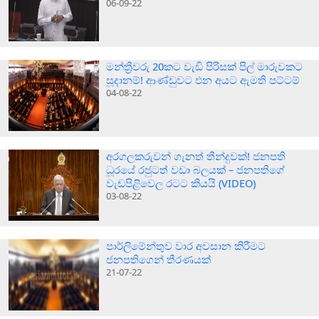
06-09-22
මන්ත්‍රීවරු 20කට වැඩි පිරිසක් පිල් මාරුවකට
සූදානම්! ආණ්ඩුවට එන අයට ඇමති පට්ටම්
04-08-22
අරගලකරුවන් ගැනත් තීන්දුවක්! ජනපති
ධූරයේ රජුටත් වඩා බලයක් – ජනපතිගේ
වැඩපිළිවෙල රටට කියයි (VIDEO)
03-08-22
පාර්ලිමේන්තුව වාර අවසාන කිරීමට
ජනපතිගෙන් තීරණයක්
21-07-22