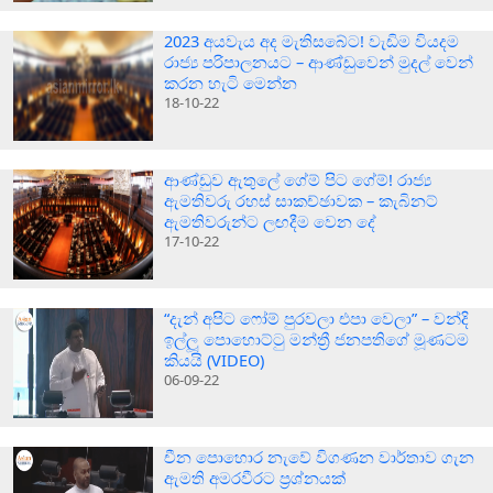
2023 අයවැය අද මැතිසබේට! වැඩිම වියදම
රාජ්‍ය පරිපාලනයට – ආණ්ඩුවෙන් මුදල් වෙන්
කරන හැටි මෙන්න
18-10-22
ආණ්ඩුව ඇතුලේ ගේම් පිට ගේම්! රාජ්‍ය
ඇමතිවරු රහස් සාකච්ඡාවක – කැබිනට්
ඇමතිවරුන්ට ලඟදීම වෙන දේ
17-10-22
“දැන් අපිට ෆෝම් පුරවලා එපා වෙලා” – වන්දි
ඉල්ලූ පොහොට්ටු මන්ත්‍රී ජනපතිගේ මූණටම
කියයි (VIDEO)
06-09-22
චීන පොහොර නැවේ විගණන වාර්තාව ගැන
ඇමති අමරවීරට ප්‍රශ්නයක්