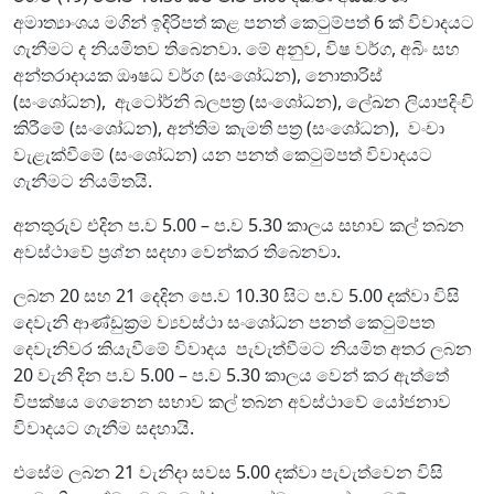
අමාත්‍යාංශය මගින් ඉදිරිපත් කළ පනත් කෙටුම්පත් 6 ක් විවාදයට
ගැනීමට ද නියමිතව තිබෙනවා. මේ අනුව, විෂ වර්ග, අබිං සහ
අන්තරාදායක ඖෂධ වර්ග (සංශෝධන), නොතාරිස්
(සංශෝධන), ඇටෝර්නි බලපත්‍ර (සංශෝධන), ලේඛන ලියාපදිංචි
කිරීමේ (සංශෝධන), අන්තිම කැමති පත්‍ර (සංශෝධන), වංචා
වැළැක්වීමේ (සංශෝධන) යන පනත් කෙටුම්පත් විවාදයට
ගැනීමට නියමිතයි.
අනතුරුව එදින ප.ව 5.00 – ප.ව 5.30 කාලය සභාව කල් තබන
අවස්ථාවේ ප්‍රශ්න සදහා වෙන්කර තිබෙනවා.
ලබන 20 සහ 21 දෙදින පෙ.ව 10.30 සිට ප.ව 5.00 දක්වා විසි
දෙවැනි ආණ්ඩුක්‍රම ව්‍යවස්ථා සංශෝධන පනත් කෙටුම්පත
දෙවැනිවර කියැවීමේ විවාදය පැවැත්වීමට නියමිත අතර ලබන
20 වැනි දින ප.ව 5.00 – ප.ව 5.30 කාලය වෙන් කර ඇත්තේ
විපක්ෂය ගෙනෙන සභාව කල් තබන අවස්ථාවේ යෝජනාව
විවාදයට ගැනීම සදහායි.
එසේම ලබන 21 වැනිදා සවස 5.00 දක්වා පැවැත්වෙන විසි