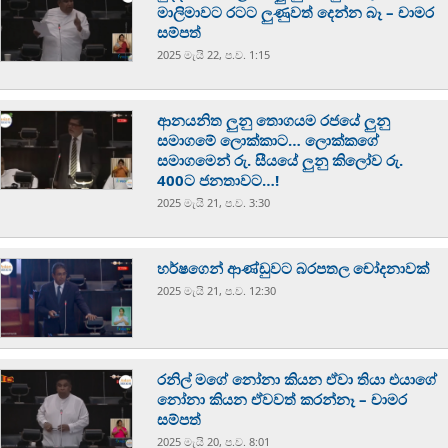
මාලිමාවට රටට ලුණුවත් දෙන්න බෑ – චාමර
සම්පත්
2025 මැයි 22, ප.ව. 1:15
ආනයනිත ලුනු තොගයම රජයේ ලුනු
සමාගමේ ලොක්කාට… ලොක්කගේ
සමාගමෙන් රු. සීයයේ ලුනු කිලෝව රු.
400ට ජනතාවට…!
2025 මැයි 21, ප.ව. 3:30
හර්ෂගෙන් ආණ්ඩුවට බරපතල චෝදනාවක්
2025 මැයි 21, ප.ව. 12:30
රනිල් මගේ නෝනා කියන ඒවා තියා එයාගේ
නෝනා කියන ඒවවත් කරන්නෑ – චාමර
සම්පත්
2025 මැයි 20, ප.ව. 8:01