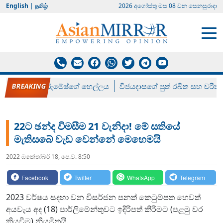
English
|
தமிழ்
2026 අගෝස්‍තු මස 08 වන සෙනසුරාදා
රන් ගෙනා රුමේෂ්ගේ හෙල්ලය
විජයදාසගේ පුත් රඛිත සහ චරිත්
22ට ඡන්ද විමසීම 21 වැනිදා! මේ සතියේ
මැතිසබේ වැඩ වෙන්නේ මෙහෙමයි
2022 ඔක්‍තෝබර් 18, පෙ.ව. 8:50
Facebook
Twitter
WhatsApp
Telegram
2023 වර්ෂය සදහා වන විසර්ජන පනත් කෙටුම්පත හෙවත්
අයවැය අද (18) පාර්ලිමේන්තුවට ඉදිරිපත් කිරීමට (පළමු වර
කියවීම) නියමිතයි.