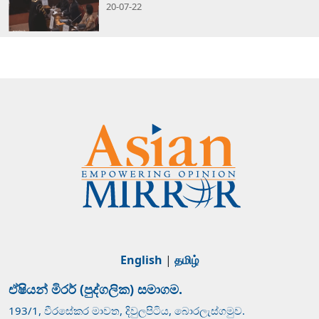
20-07-22
English
|
தமிழ்
ඒෂියන් මිරර් (පුද්ගලික) සමාගම.
193/1, වීරසේකර මාවත, දිවුලපිටිය, බොරලැස්ගමුව.