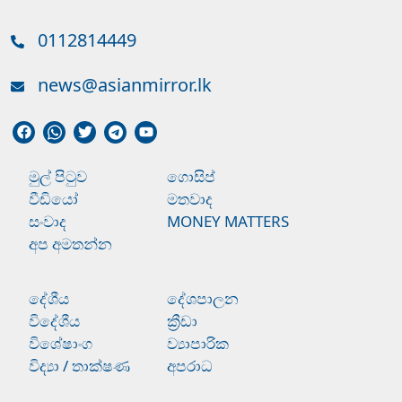
0112814449
news@asianmirror.lk
මුල් පිටුව
ගොසිප්
වීඩියෝ
මතවාද
සංවාද
MONEY MATTERS
අප අමතන්න
දේශීය
දේශපාලන
විදේශීය
ක්‍රීඩා
විශේෂාංග
ව්‍යාපාරික
විද්‍යා / තාක්ෂණ
අපරාධ