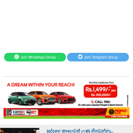
Join WhatsApp Group
Join Telegram Group
සුද්දගෙ කාලෙවත් ලුණු හිගවුන්නෑ..