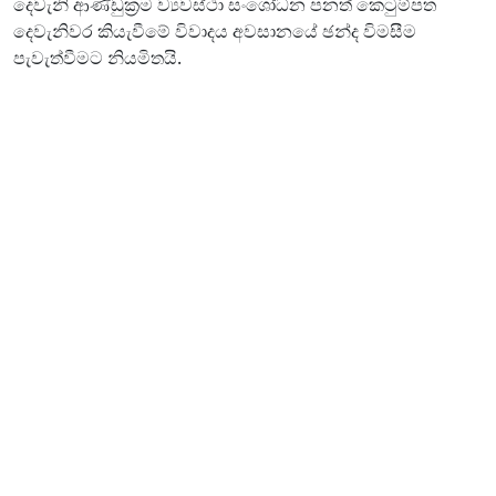
දෙවැනි ආණ්ඩුක්‍රම ව්‍යවස්ථා සංශෝධන පනත් කෙටුම්පත
දෙවැනිවර කියැවීමේ විවාදය අවසානයේ ඡන්ද විමසීම
පැවැත්වීමට නියමිතයි.