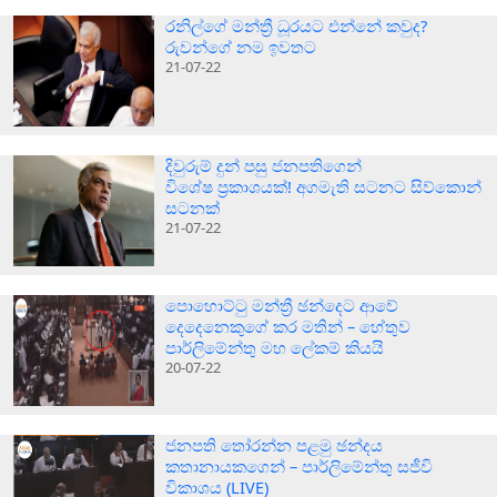
රනිල්ගේ මන්ත්‍රී ධූරයට එන්නේ කවුද?
රුවන්ගේ නම ඉවතට
21-07-22
දිවුරුම් දුන් පසු ජනපතිගෙන්
විශේෂ ප්‍රකාශයක්! අගමැති සටනට සිව්කොන්
සටනක්
21-07-22
පොහොට්ටු මන්ත්‍රී ඡන්දෙට ආවේ
දෙදෙනෙකුගේ කර මතින් – හේතුව
පාර්ලිමේන්තු මහ ලේකම් කියයි
20-07-22
ජනපති තෝරන්න පළමු ඡන්දය
කතානායකගෙන් – පාර්ලිමේන්තු සජීවි
විකාශය (LIVE)