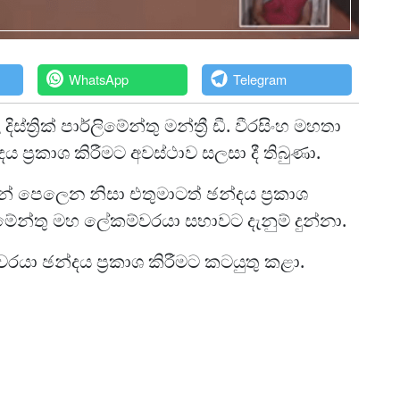
WhatsApp
Telegram
්ත්‍රික් පාර්ලිමේන්තු මන්ත්‍රී ඩී. වීරසිංහ මහතා
 ප්‍රකාශ කිරීමට අවස්ථාව සලසා දී තිබුණා.
යෙන් පෙලෙන නිසා එතුමාටත් ඡන්දය ප්‍රකාශ
මේන්තු මහ ලේකම්වරයා සභාවට දැනුම් දුන්නා.
රයා ඡන්දය ප්‍රකාශ කිරීමට කටයුතු කළා.