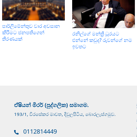
පාර්ලිමේන්තුව වාර අවසාන
කිරීමට ජනපතිගෙන්
රනිල්ගේ මන්ත්‍රී ධූරයට
තීරණයක්
එන්නේ කවුද? රුවන්ගේ නම
ඉවතට
ඒෂියන් මිරර් (පුද්ගලික) සමාගම.
193/1, වීරසේකර මාවත, දිවුලපිටිය, බොරලැස්ගමුව.
0112814449