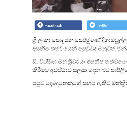
Facebook
Twitter
ශ්‍රී ලංකා පොදුජන පෙරමුණේ දිගාමඩුල්ල දිස
අසනීප තත්වයෙන් පසුවුවද ඔහුටත් ඡන්දය
ඩී. වීරසිංහ මන්ත්‍රීවරයා අසනීප තත්ව
කිරීමට අවස්ථාව සලසා දෙන බව පාර්ලි
පසුව දෙදෙනෙකුගේ සහය ඇතිව මන්ත්‍රීව