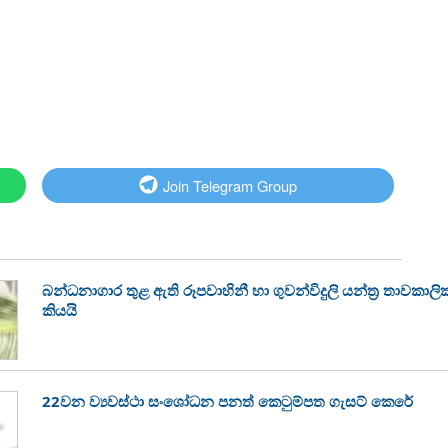
Join Telegram Group
බන්ධනාගාර තුළ ඇති රූපවාහිනී හා ගුවන්විදුලි යන්ත්‍ර තාවකා
කියයි
22වන ව්‍යවස්ථා සංශෝධන පනත් කෙටුම්පත ගැසට් කෙරේ