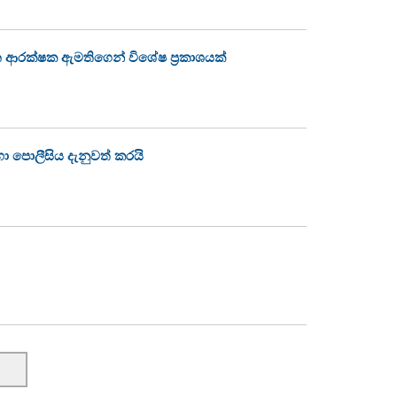
 ආරක්ෂක ඇමතිගෙන් විශේෂ ප්‍රකාශයක්
හා පොලීසිය දැනුවත් කරයි