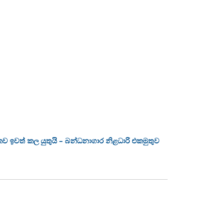
ලිකව ඉවත් කල යුතුයි – බන්ධනාගාර නිළධාරි එකමුතුව