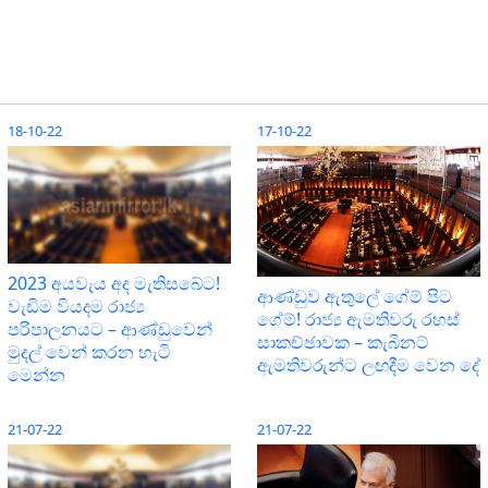
18-10-22
17-10-22
2023 අයවැය අද මැතිසබේට!
ආණ්ඩුව ඇතුලේ ගේම් පිට
වැඩිම වියදම රාජ්‍ය
ගේම්! රාජ්‍ය ඇමතිවරු රහස්
පරිපාලනයට – ආණ්ඩුවෙන්
සාකච්ඡාවක – කැබිනට්
මුදල් වෙන් කරන හැටි
ඇමතිවරුන්ට ලඟදීම වෙන දේ
මෙන්න
21-07-22
21-07-22