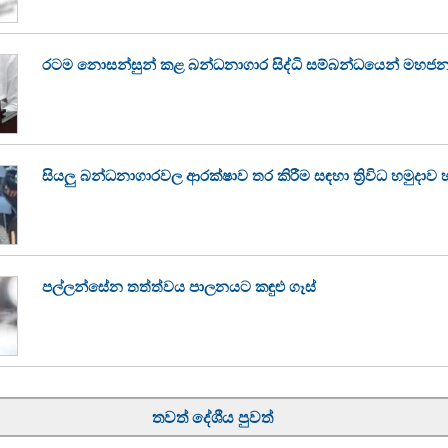
රටම නොසන්සුන් කළ බන්ධනාගාර සිද්ධි සම්බන්ධයෙන් මහජන
සියලු බන්ධනාගාරවල ආරක්ෂාව තර කිරීම සඳහා ත්‍රිවිධ හමුදාව 
පල්ලන්සේන තත්ත්වය පාලනයට කඳුළු ගෑස්
තවත් දේශීය පුවත්