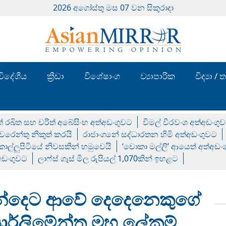
2026 අගෝස්‍තු මස 07 වන සිකුරාදා
විදේශීය
ක්‍රීඩා
විශේෂාංග
ව්‍යාපාරික
විද්‍යා 
් රඛිත සහ චරිත් අබේසිංහ අත්අඩංගුවට
විමල් වීරවංශ අත්අඩංගු
රෙන්තු නිකුත් කරයි
රාජාංගනේ සද්ධාරතන හිමි අත්අඩංගුවට
 කොල්ලුපිටියේ නිවසකින් හමුවෙයි
‘චොකා මල්ලි’ ආයෙත් අත්අඩං
්අඩංගුවට
ලාෆ්ස් ගෑස් මිල රුපියල් 1,070කින් ඉහළට
 ඡන්දෙට ආවේ දෙදෙනෙකුගේ
ාර්ලිමේන්තු මහ ලේකම්