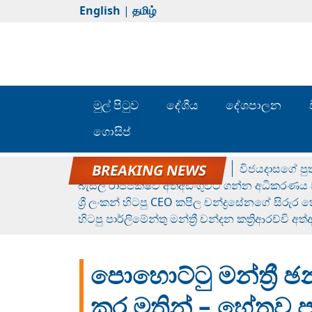
English
|
தமிழ்
මුල් පිටුව
දේශීය
දේශපාලන
ගොසිප්
රන් ගෙනා රුමේෂ්ගේ හෙල්ලය
විජයදාසගේ පුත
බැසිල් රාජපක්ෂව අත්අඩංගුවට ගන්න අධිකරණය ව
ශ්‍රී ලංකන් හිටපු CEO කපිල චන්ද්‍රසේනගේ සිරුර
හිටපු පාර්ලිමේන්තු මන්ත්‍රී චන්දන කත්‍රිආරච්චි අත
පොහොට්ටු මන්ත්‍රී
කර මතින් – හේතුව ප