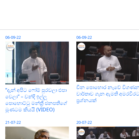
06-09-22
06-09-22
චීන පොහොර නැවේ විගණ
“දැන් අපිට ෆෝම් පුරවලා එපා
වාර්තාව ගැන ඇමති අමරවීර
වෙලා” – වන්දි ඉල්ලූ
ප්‍රශ්නයක්
පොහොට්ටු මන්ත්‍රී ජනපතිගේ
මූණටම කියයි (VIDEO)
21-07-22
20-07-22