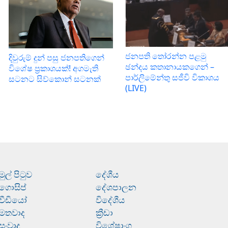
ජනපති තෝරන්න පළමු
දිවුරුම් දුන් පසු ජනපතිගෙන්
ඡන්දය කතානායකගෙන් –
විශේෂ ප්‍රකාශයක්! අගමැති
පාර්ලිමේන්තු සජීවි විකාශය
සටනට සිව්කොන් සටනක්
(LIVE)
මුල් පිටුව
දේශීය
ගොසිප්
දේශපාලන
වීඩියෝ
විදේශීය
මතවාද
ක්‍රීඩා
සංවාද
විශේෂාංග