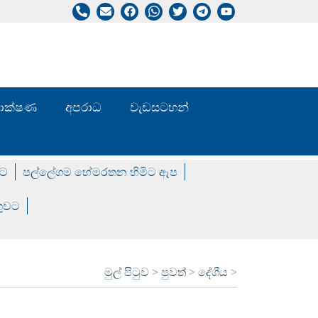
/ තාක්ෂණ
අපරාධ
වැඩසටහන්
වට
පල්ලේගම හේමරතන හිමිට ඇප
ගුවට
මුල් පිටුව
>
පුවත්
>
දේශීය
>