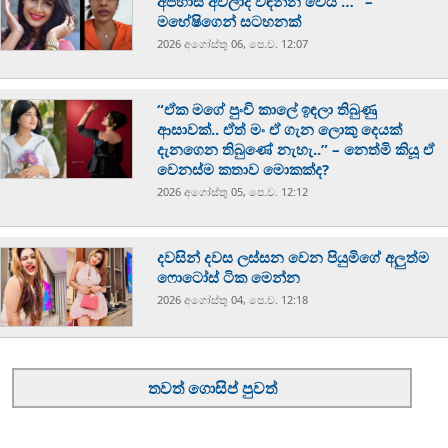
අපහාස අවලාද විඳින්න වෙයි …” –
මහේෂිගෙන් සටහනක්
2026 අගෝස්‍තු 06, පෙ.ව. 12:07
“ඒක මගේ පුංචි කාලේ ඉඳලා තිබුණු
ආසාවක්.. ඒත් මං ඒ ගැන ලොකු දෙයක්
දැනගෙන තිබුණේ නැහැ..” – නෙත්මි කියූ ඒ
වෙනස්ම කතාව මොකක්ද?
2026 අගෝස්‍තු 05, පෙ.ව. 12:12
දවසින් දවස ලස්සන වෙන පියුමිගේ අලුත්ම
ෆොටෝස් ටික මෙන්න
2026 අගෝස්‍තු 04, පෙ.ව. 12:18
තවත් ගොසිප් පුවත්