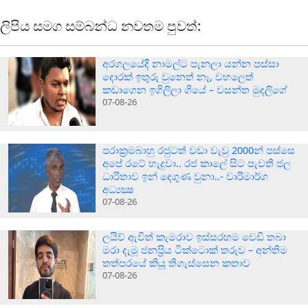
ලිපිය සමග සම්බන්ධ නවතම පුවත්:
අරගලයේදී නාමල්ට පැනලා යන්න පස්ස‍ා
දොරක් ඉතුරු වුනෙත් නෑ, වහලෙත්
කඩාගෙන ඉගිලිලා ගියේ – වසන්ත මුදලිගේ
07-08-26
පරාක‍්‍රමබාහු රජුටත් වඩා වැවු 2000න් පස්සෙ
අපේ රටේ හැදුවා.. රජ කාලේ සිට පැවති ජල
ධාරිතාව ඉන් දෙගුණ වුනා..- වාරිමාර්ග
අධ්‍යක්‍ෂ
07-08-26
ලයිව් ඇවිත් කැමරාව ඉස්සරහම වෙඩි තබා
මරා දැමූ ජනප්‍රිය ටික්ටොක් තරුව – අන්තිම
තත්පරයේ කියූ තිගැස්සෙන කතාව
07-08-26