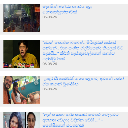
මැගසින් බන්ධනාගාරය තුළ
නොසන්සුන්තාවක්
06-08-26
“ජගත් තොත්ත බබෙක්.. මිරිඟුවක් පස්සේ
යන්නේ.. එයා සංගීත ශිල්පියෙක්ද කියලත් මට
සැකයි…” කීර්ති පැස්කුවෙල්ගෙන් ජගත්ට
දෝස්මුරයක්
06-08-26
ඉපැරණි පෙම්වතිය නොදැකම, අවසන් ගමන්
ගිය ගයාන් මුණසිංහ
06-08-26
“ඇත්ත කතා කරනකොට සමහර වෙලාවට
අපහාස අවලාද විඳින්න වෙයි …” –
මහේෂිගෙන් සටහනක්