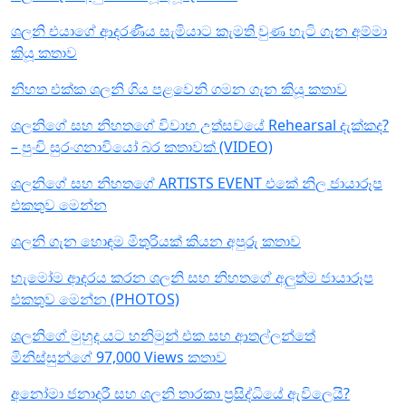
ශලනි එයාගේ ආදරණීය සැමියාට කැමති වුණ හැටි ගැන අම්මා
කියූ කතාව
නිහත එක්ක ශලනි ගිය පළවෙනි ගමන ගැන කියූ කතාව
ශලනිගේ සහ නිහතගේ විවාහ උත්සවයේ Rehearsal දැක්කද?
– පුංචි සුරංගනාවියෝ බර කතාවක් (VIDEO)
ශලනිගේ සහ නිහතගේ ARTISTS EVENT එකේ නිල ජායාරූප
එකතුව මෙන්න
ශලනි ගැන හොඳම මිතුරියක් කියන අපුරු කතාව
හැමෝම ආදරය කරන ශලනි සහ නිහතගේ අලුත්ම ජායාරූප
එකතුව මෙන්න (PHOTOS)
ශලනිගේ මුහුද යට හනිමුන් එක සහ ආතල්ලන්තේ
මිනිස්සුන්ගේ 97,000 Views කතාව
අනෝමා ජනාදරී සහ ශලනි තාරකා ප්‍රසිද්ධියේ ඇවිලෙයි?