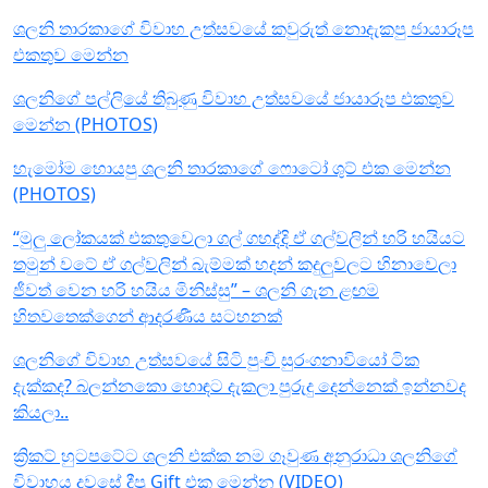
ශලනි තාරකාගේ විවාහ උත්සවයේ කවුරුත් නොදැකපු ජායාරූප
එකතුව මෙන්න
ශලනිගේ පල්ලියේ තිබුණු විවාහ උත්සවයේ ජායාරූප එකතුව
මෙන්න (PHOTOS)
හැමෝම හොයපු ශලනි තාරකාගේ ෆොටෝ ශුට් එක මෙන්න
(PHOTOS)
“මුලු ලෝකයක් එකතුවෙලා ගල් ගහද්දි ඒ ගල්වලින් හරි හයියට
තමුන් වටේ ඒ ගල්වලින් බැම්මක් හදන් කදුලුවලට හිනාවෙලා
ජීවත් වෙන හරි හයිය මිනිස්සු” – ශලනි ගැන ළඟම
හිතවතෙක්ගෙන් ආදරණීය සටහනක්
ශලනිගේ විවාහ උත්සවයේ සිටි පුංචි සුරංගනාවියෝ ටික
දැක්කද? බලන්නකො හොඳට දැකලා පුරුදු දෙන්නෙක් ඉන්නවද
කියලා..
ක්‍රිකට් හුටපටේට ශලනි එක්ක නම ගෑවුණ අනුරාධා ශලනිගේ
විවාහය දවසේ දීපු Gift එක මෙන්න (VIDEO)