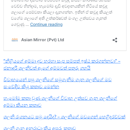
“නිළියගේ අම්මා දුව හරහා සැප සම්පත් ඉෂ්ඨ කරගන්නවා” –
ජනාදරී ශලනිවත් ඇගේ අම්මවත් පතුරු ගහයි
විවාහයෙන් පසු ශලනිගේ සමුගැනීම ගැන ශලනිගේ මව
සංවේදීව කියූ කතාව මෙන්න
හැමෝම කතා වුණ ශලනිගේ විවාහ උත්සව ගැන ශලනිගේ
අම්මා කියන කතාව
ශලනි රංගනයට සමු දෙයිද? – ශලනිගේ මවගෙන් හෙළිදරව්වක්
ශලනි ගැන අනුරාධා කියූ අපූරු කතාව