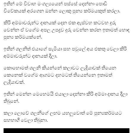
ඉතින් මේ විවාහ මංගල්‍යයෙන් පස්සේ දෙන්නා පොඩි
විවේකයක් අරගෙන ඔන්න ලොකු පුන්‍ය කර්මයකුත් කරලා.
කිරි අම්මාවරුන්ට දානයක් දෙන එක ඇස්වහ කටවහ දුරු
වෙන්න ඒ වගේම අපල උපද්‍රව දුරු වෙන්න කරන ඉතාමත් හොඳ
පුන්‍ය කර්මයක්නේ.
ඉතින් ශලනිත් එයාගේ සැමියා සහ පවුලේ අය එකතු වෙලා කිරි
අම්මාවරුන්ට දානයක් දීලා.
කොහොමත් ශලනි කියන්නේ කලාවට ලැදියාවක් තියෙන
කෙනෙක් වගේම ආගමට දහමටත් තියෙන්නෙ ඉතාමත්
ලැදියාවක්.
ඉතින් මෙන්න මෙහෙමයි එයාලා දෙන්නා කිරි අම්මා දානය දීලා
තිබුනේ.
කලා ලොවේ ශලනිගේ ලඟම යහලුවොත් මේ පුන්‍යකර්මයට
සහභාගී වෙලා තිබුනා.