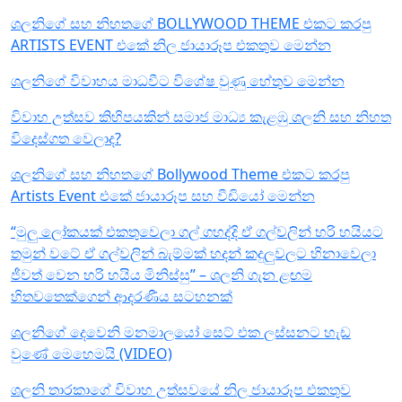
ශලනිගේ සහ නිහතගේ BOLLYWOOD THEME එකට කරපු
ARTISTS EVENT එකේ නිල ජායාරූප එකතුව මෙන්න
ශලනිගේ විවාහය මාධවීට විශේෂ වුණු හේතුව මෙන්න
විවාහ උත්සව කිහිපයකින් සමාජ මාධ්‍ය කැළඹු ශලනි සහ නිහත
විදෙස්ගත වෙලාද?
ශලනිගේ සහ නිහතගේ Bollywood Theme එකට කරපු
Artists Event එකේ ජායාරූප සහ වීඩියෝ මෙන්න
“මුලු ලෝකයක් එකතුවෙලා ගල් ගහද්දි ඒ ගල්වලින් හරි හයියට
තමුන් වටේ ඒ ගල්වලින් බැම්මක් හදන් කදුලුවලට හිනාවෙලා
ජීවත් වෙන හරි හයිය මිනිස්සු” – ශලනි ගැන ළඟම
හිතවතෙක්ගෙන් ආදරණීය සටහනක්
ශලනිගේ දෙවෙනි මනමාලයෝ සෙට් එක ලස්සනට හැඩ
වුණේ මෙහෙමයි (VIDEO)
ශලනි තාරකාගේ විවාහ උත්සවයේ නිල ජායාරූප එකතුව