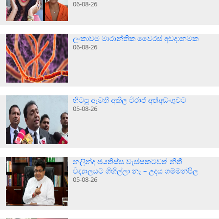
06-08-26
ලංකාවම මාරාන්තික වෛරස් අවදානමක
06-08-26
හිටපු ඇමති අකිල විරාජ් අත්අඩංගුවට
05-08-26
නලින්ද ජයතිස්ස වැස්සකටවත් නිතී
විද්‍යාලයට ගිහිල්ලා නෑ – උදය ගම්මන්පිල
05-08-26