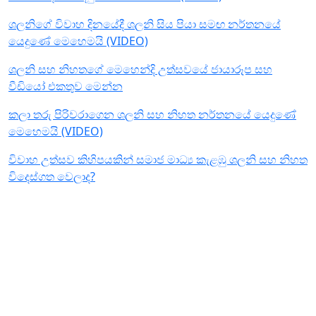
ශලනිගේ විවාහ දිනයේදී ශලනි සිය පියා සමඟ නර්තනයේ
යෙදුණේ මෙහෙමයි (VIDEO)
ශලනි සහ නිහතගේ මෙහෙන්දි උත්සවයේ ජායාරූප සහ
වීඩියෝ එකතුව මෙන්න
කලා තරු පිරිවරාගෙන ශලනි සහ නිහත නර්තනයේ යෙදුණේ
මෙහෙමයි (VIDEO)
විවාහ උත්සව කිහිපයකින් සමාජ මාධ්‍ය කැළඹු ශලනි සහ නිහත
විදෙස්ගත වෙලාද?