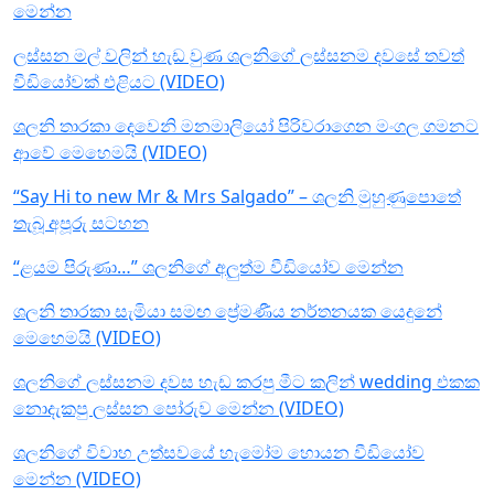
මෙන්න
ලස්සන මල් වලින් හැඩ වුණ ශලනිගේ ලස්සනම දවසේ තවත්
වීඩියෝවක් එළියට (VIDEO)
ශලනි තාරකා දෙවෙනි මනමාලියෝ පිරිවරාගෙන මංගල ගමනට
ආවේ මෙහෙමයි (VIDEO)
“Say Hi to new Mr & Mrs Salgado” – ශලනි මුහුණුපොතේ
තැබූ අපූරු සටහන
“ළයම පිරුණා…” ශලනිගේ අලුත්ම වීඩියෝව මෙන්න
ශලනි තාරකා සැමියා සමඟ ප්‍රේමණීය නර්තනයක යෙදුනේ
මෙහෙමයි (VIDEO)
ශලනිගේ ලස්සනම දවස හැඩ කරපු මීට කලින් wedding එකක
නොදැකපු ලස්සන පෝරුව මෙන්න (VIDEO)
ශලනිගේ විවාහ උත්සවයේ හැමෝම හොයන වීඩියෝව
මෙන්න (VIDEO)