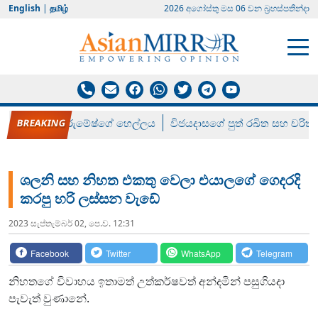
English
|
தமிழ்
2026 අගෝස්‍තු මස 06 වන බ්‍රහස්පතින්දා
රන් ගෙනා රුමේෂ්ගේ හෙල්ලය
විජයදාසගේ පුත් රඛිත සහ චරිත්
ශලනි සහ නිහත එකතු වෙලා එයාලගේ ගෙදරදි
කරපු හරි ලස්සන වැඩේ
2023 සැප්‍තැම්‍බර් 02, පෙ.ව. 12:31
Facebook
Twitter
WhatsApp
Telegram
නිහතගේ විවාහය ඉතාමත් උත්කර්ෂවත් අන්දමින් පසුගියදා
පැවැත් වුණානේ.