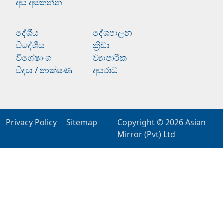
අප අමතන්න
දේශීය
දේශපාලන
විදේශීය
ක්‍රීඩා
විශේෂාංග
ව්‍යාපාරික
විද්‍යා / තාක්ෂණ
අපරාධ
Privacy Policy
Sitemap
Copyright © 2026
Asian
Mirror (Pvt) Ltd