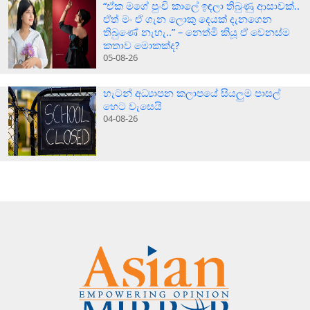
“ඒක මගේ පුංචි කාලේ ඉඳලා තිබුණු ආසාවක්..
ඒත් මං ඒ ගැන ලොකු දෙයක් දැනගෙන
තිබුණේ නැහැ..” – නෙත්මි කියූ ඒ වෙනස්ම
කතාව මොකක්ද?
05-08-26
හැටන් අධ්‍යාපන කලාපයේ සියලුම පාසල්
හෙට වැසෙයි
04-08-26