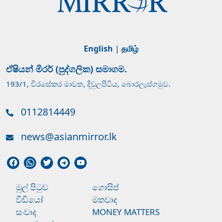
English
|
தமிழ்
ඒෂියන් මිරර් (පුද්ගලික) සමාගම.
193/1, වීරසේකර මාවත, දිවුලපිටිය, බොරලැස්ගමුව.
0112814449
news@asianmirror.lk
මුල් පිටුව
ගොසිප්
වීඩියෝ
මතවාද
සංවාද
MONEY MATTERS