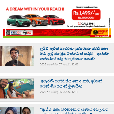
ලයිව් ඇවිත් කැමරාව ඉස්සරහම වෙඩි තබා
මරා දැමූ ජනප්‍රිය ටික්ටොක් තරුව – අන්තිම
තත්පරයේ කියූ තිගැස්සෙන කතාව
2026 අගෝස්‍තු 07, පෙ.ව. 12:06
ඉපැරණි පෙම්වතිය නොදැකම, අවසන්
ගමන් ගිය ගයාන් මුණසිංහ
2026 අගෝස්‍තු 06, පෙ.ව. 12:11
“ඇත්ත කතා කරනකොට සමහර වෙලාවට